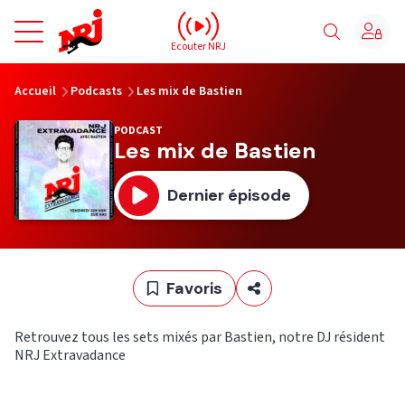
NRJ - Accueil
Ecouter NRJ
vous êtes ici
Accueil
Podcasts
Les mix de Bastien
PODCAST
Les mix de Bastien
Dernier épisode
Favoris
Retrouvez tous les sets mixés par Bastien, notre DJ résident
NRJ Extravadance