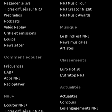
Regarder le live
NRJ Music Tour
Titres diffusés sur NRJ
NRJ Creator Night
Webradios
NRJ Music Awards
Podcasts
Vidéo Replay
Musique
Grille et émissions
Le BlindTest NRJ
Equipe
News musicales
Newsletter
Artistes
Comment écouter
Classements
Fréquences
Euro Hot 30
DAB+
L'utratop NRJ
Apps NRJ
Radioplayer
Actualités
NRJ+
Actualités
Concours
Ecouter NRJ+
Les engagements NRJ
Titres diffusés sur NRJ+