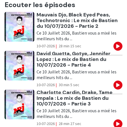
Ecouter les épisodes
Ecouter
Mauvais Djo, Black Eyed Peas,
Technotronic : Le mix de Bastien
du 10/07/2026 - Partie 2
Ce 10 Juillet 2026, Bastien vous a mixé les
meilleurs hits du ...
10-07-2026
|
28 min 15 sec
Eco
Ecouter
David Guetta, Gotye, Jennifer
Lopez : Le mix de Bastien du
10/07/2026 - Partie 4
Ce 10 Juillet 2026, Bastien vous a mixé les
meilleurs hits du ...
10-07-2026
|
30 min 5 sec
Eco
Ecouter
Charlotte Cardin, Drake, Tame
Impala : Le mix de Bastien du
10/07/2026 - Partie 3
Ce 10 Juillet 2026, Bastien vous a mixé les
meilleurs hits du ...
10-07-2026
|
28 min 27 sec
Eco