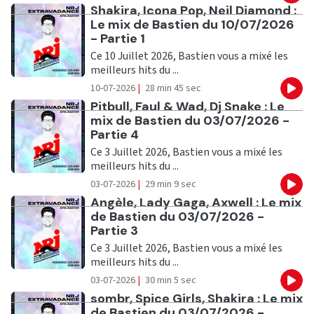
Ecouter
Shakira, Icona Pop, Neil Diamond :
Le mix de Bastien du 10/07/2026
- Partie 1
Ce 10 Juillet 2026, Bastien vous a mixé les
meilleurs hits du ...
10-07-2026
|
28 min 45 sec
Eco
Ecouter
Pitbull, Faul & Wad, Dj Snake : Le
mix de Bastien du 03/07/2026 -
Partie 4
Ce 3 Juillet 2026, Bastien vous a mixé les
meilleurs hits du ...
03-07-2026
|
29 min 9 sec
Eco
Ecouter
Angèle, Lady Gaga, Axwell : Le mix
de Bastien du 03/07/2026 -
Partie 3
Ce 3 Juillet 2026, Bastien vous a mixé les
meilleurs hits du ...
03-07-2026
|
30 min 5 sec
Eco
Ecouter
sombr, Spice Girls, Shakira : Le mix
de Bastien du 03/07/2026 -