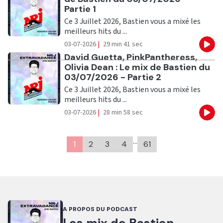
Partie 1
Ce 3 Juillet 2026, Bastien vous a mixé les
meilleurs hits du ...
03-07-2026
|
29 min 41 sec
Eco
Ecouter
David Guetta, PinkPantheress,
Olivia Dean : Le mix de Bastien du
03/07/2026 - Partie 2
Ce 3 Juillet 2026, Bastien vous a mixé les
meilleurs hits du ...
03-07-2026
|
28 min 58 sec
Eco
…
1
2
3
4
61
A PROPOS DU PODCAST
Les mix de Bastien