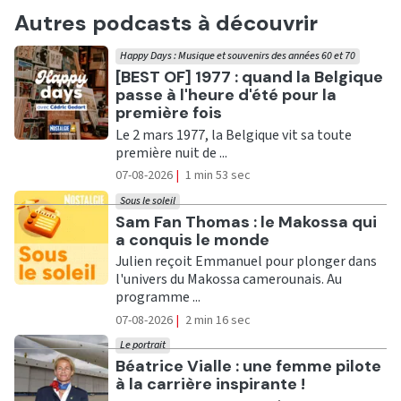
Autres podcasts à découvrir
Happy Days : Musique et souvenirs des années 60 et 70
Ecouter
[BEST OF] 1977 : quand la Belgique
passe à l'heure d'été pour la
première fois
Le 2 mars 1977, la Belgique vit sa toute
première nuit de ...
07-08-2026
|
1 min 53 sec
Sous le soleil
Ecouter
Sam Fan Thomas : le Makossa qui
a conquis le monde
Julien reçoit Emmanuel pour plonger dans
l'univers du Makossa camerounais. Au
programme ...
07-08-2026
|
2 min 16 sec
Le portrait
Ecouter
Béatrice Vialle : une femme pilote
à la carrière inspirante !