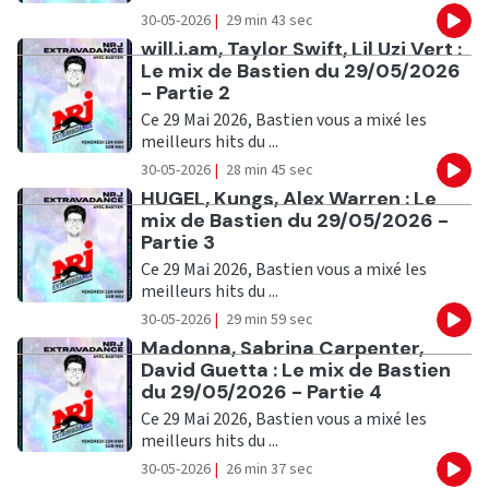
30-05-2026
|
29 min 43 sec
Eco
Ecouter
will.i.am, Taylor Swift, Lil Uzi Vert :
Le mix de Bastien du 29/05/2026
- Partie 2
Ce 29 Mai 2026, Bastien vous a mixé les
meilleurs hits du ...
30-05-2026
|
28 min 45 sec
Eco
Ecouter
HUGEL, Kungs, Alex Warren : Le
mix de Bastien du 29/05/2026 -
Partie 3
Ce 29 Mai 2026, Bastien vous a mixé les
meilleurs hits du ...
30-05-2026
|
29 min 59 sec
Eco
Ecouter
Madonna, Sabrina Carpenter,
David Guetta : Le mix de Bastien
du 29/05/2026 - Partie 4
Ce 29 Mai 2026, Bastien vous a mixé les
meilleurs hits du ...
30-05-2026
|
26 min 37 sec
Eco