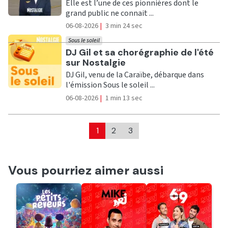
Elle est l’une de ces pionnières dont le
grand public ne connait ...
06-08-2026
|
3 min 24 sec
Sous le soleil
Ecouter
DJ Gil et sa chorégraphie de l'été
sur Nostalgie
DJ Gil, venu de la Caraïbe, débarque dans
l'émission Sous le soleil ...
06-08-2026
|
1 min 13 sec
1
2
3
Vous pourriez aimer aussi