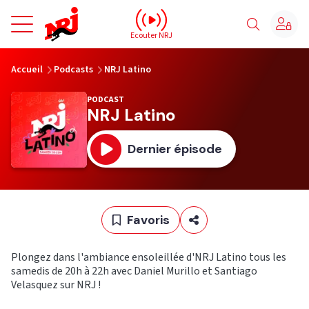
NRJ - Accueil
Ecouter NRJ
vous êtes ici
Accueil
Podcasts
NRJ Latino
PODCAST
NRJ Latino
Dernier épisode
Favoris
Plongez dans l'ambiance ensoleillée d'NRJ Latino tous les
samedis de 20h à 22h avec Daniel Murillo et Santiago
Velasquez sur NRJ !