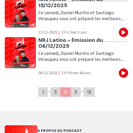
15/12/2025
Ce samedi, Daniel Murillo et Santiago
Velasquez vous ont préparé les meilleurs ...
13-12-2025
|
2 h 1 min 5 sec
Eco
Ecouter
NRJ Latino - Emission du
06/12/2025
Ce samedi, Daniel Murillo et Santiago
Velasquez vous ont préparé les meilleurs ...
06-12-2025
|
1 h 59 min 44 sec
Eco
…
…
1
3
4
5
13
A PROPOS DU PODCAST