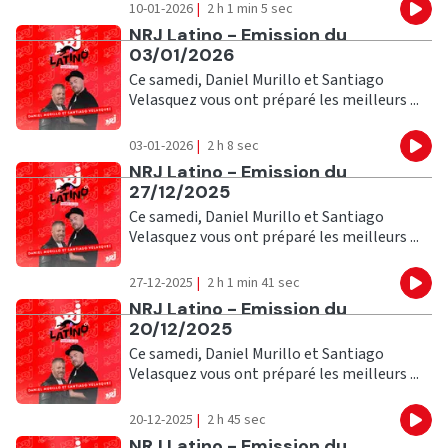
10-01-2026
|
2 h 1 min 5 sec
Eco
Ecouter
NRJ Latino - Emission du
03/01/2026
Ce samedi, Daniel Murillo et Santiago
Velasquez vous ont préparé les meilleurs ...
03-01-2026
|
2 h 8 sec
Eco
Ecouter
NRJ Latino - Emission du
27/12/2025
Ce samedi, Daniel Murillo et Santiago
Velasquez vous ont préparé les meilleurs ...
27-12-2025
|
2 h 1 min 41 sec
Eco
Ecouter
NRJ Latino - Emission du
20/12/2025
Ce samedi, Daniel Murillo et Santiago
Velasquez vous ont préparé les meilleurs ...
20-12-2025
|
2 h 45 sec
Eco
Ecouter
NRJ Latino - Emission du