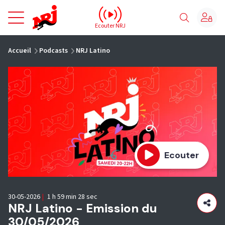
NRJ - Accueil
Ecouter NRJ
vous êtes ici
Accueil
Podcasts
NRJ Latino
Ecouter
30-05-2026
|
1 h 59 min 28 sec
NRJ Latino - Emission du
30/05/2026