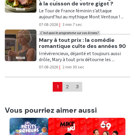
à la cuisson de votre gigot ?
Le Tour de France féminin s’attaque
aujourd'hui au mythique Mont Ventoux ! ...
07-08-2026
|
3 min 7 sec
C'est quoi le programme sur vos écrans?
Ecouter
Mary à tout prix : la comédie
romantique culte des années 90
Irrévérencieux, déjanté et toujours aussi
drôle, Mary à tout prix détourne les ...
07-08-2026
|
2 min 30 sec
1
2
3
Vous pourriez aimer aussi