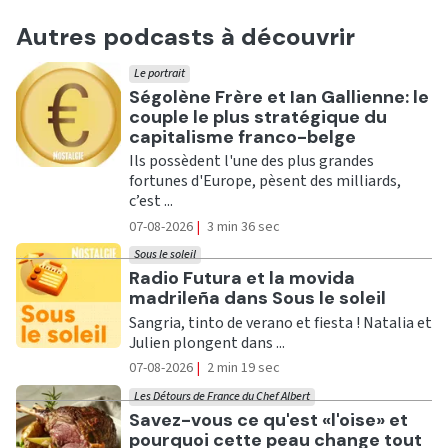
Autres podcasts à découvrir
Le portrait
Ecouter
Ségolène Frère et Ian Gallienne: le
couple le plus stratégique du
capitalisme franco-belge
Ils possèdent l'une des plus grandes
fortunes d'Europe, pèsent des milliards,
c’est ...
07-08-2026
|
3 min 36 sec
Sous le soleil
Ecouter
Radio Futura et la movida
madrileña dans Sous le soleil
Sangria, tinto de verano et fiesta ! Natalia et
Julien plongent dans ...
07-08-2026
|
2 min 19 sec
Les Détours de France du Chef Albert
Ecouter
Savez-vous ce qu'est «l'oise» et
pourquoi cette peau change tout