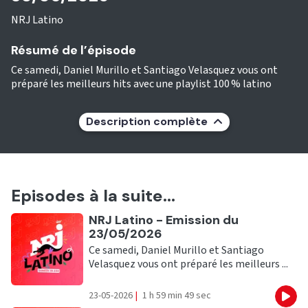
NRJ Latino
Résumé de l’épisode
Ce samedi, Daniel Murillo et Santiago Velasquez vous ont
préparé les meilleurs hits avec une playlist 100 % latino
Description complète
Episodes à la suite...
Ecouter
NRJ Latino - Emission du
23/05/2026
Ce samedi, Daniel Murillo et Santiago
Velasquez vous ont préparé les meilleurs ...
23-05-2026
|
1 h 59 min 49 sec
Eco