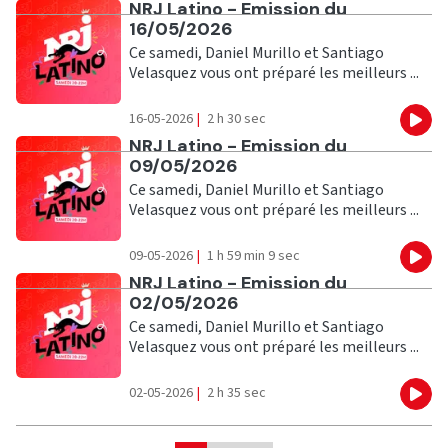
Ecouter
NRJ Latino - Emission du
16/05/2026
Ce samedi, Daniel Murillo et Santiago
Velasquez vous ont préparé les meilleurs ...
16-05-2026
|
2 h 30 sec
Eco
Ecouter
NRJ Latino - Emission du
09/05/2026
Ce samedi, Daniel Murillo et Santiago
Velasquez vous ont préparé les meilleurs ...
09-05-2026
|
1 h 59 min 9 sec
Eco
Ecouter
NRJ Latino - Emission du
02/05/2026
Ce samedi, Daniel Murillo et Santiago
Velasquez vous ont préparé les meilleurs ...
02-05-2026
|
2 h 35 sec
Eco