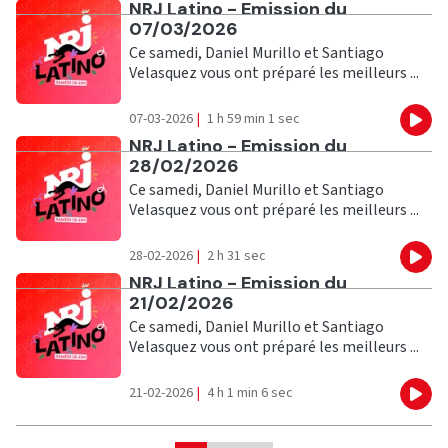
Ecouter
NRJ Latino - Emission du
07/03/2026
Ce samedi, Daniel Murillo et Santiago
Velasquez vous ont préparé les meilleurs ...
07-03-2026
|
1 h 59 min 1 sec
Eco
Ecouter
NRJ Latino - Emission du
28/02/2026
Ce samedi, Daniel Murillo et Santiago
Velasquez vous ont préparé les meilleurs ...
28-02-2026
|
2 h 31 sec
Eco
Ecouter
NRJ Latino - Emission du
21/02/2026
Ce samedi, Daniel Murillo et Santiago
Velasquez vous ont préparé les meilleurs ...
21-02-2026
|
4 h 1 min 6 sec
Eco