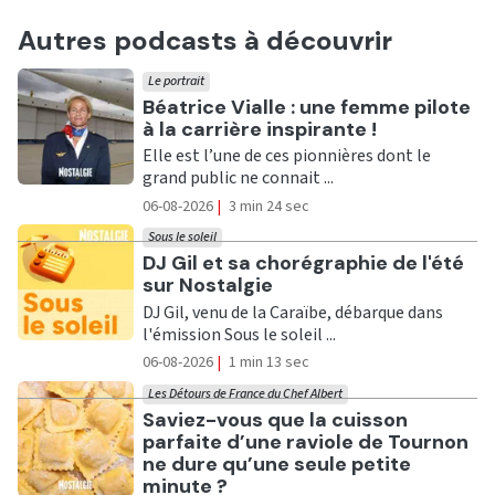
Autres podcasts à découvrir
Le portrait
Ecouter
Béatrice Vialle : une femme pilote
à la carrière inspirante !
Elle est l’une de ces pionnières dont le
grand public ne connait ...
06-08-2026
|
3 min 24 sec
Sous le soleil
Ecouter
DJ Gil et sa chorégraphie de l'été
sur Nostalgie
DJ Gil, venu de la Caraïbe, débarque dans
l'émission Sous le soleil ...
06-08-2026
|
1 min 13 sec
Les Détours de France du Chef Albert
Ecouter
Saviez-vous que la cuisson
parfaite d’une raviole de Tournon
ne dure qu’une seule petite
minute ?