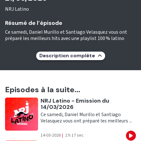
NRJ Latino
Résumé de l’épisode
Ce samedi, Daniel Murillo et Santiago Velasquez vous ont
préparé les meilleurs hits avec une playlist 100 % latino
Description complète
Episodes à la suite...
Ecouter
NRJ Latino - Emission du
14/03/2026
Ce samedi, Daniel Murillo et Santiago
Velasquez vous ont préparé les meilleurs ...
14-03-2026
|
2 h 17 sec
Eco