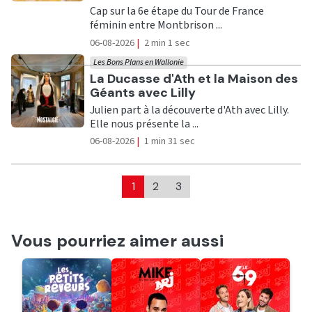
Cap sur la 6e étape du Tour de France
féminin entre Montbrison ...
06-08-2026
|
2 min 1 sec
Les Bons Plans en Wallonie
Ecouter
La Ducasse d'Ath et la Maison des
Géants avec Lilly
Julien part à la découverte d'Ath avec Lilly.
Elle nous présente la ...
06-08-2026
|
1 min 31 sec
1
2
3
Vous pourriez aimer aussi