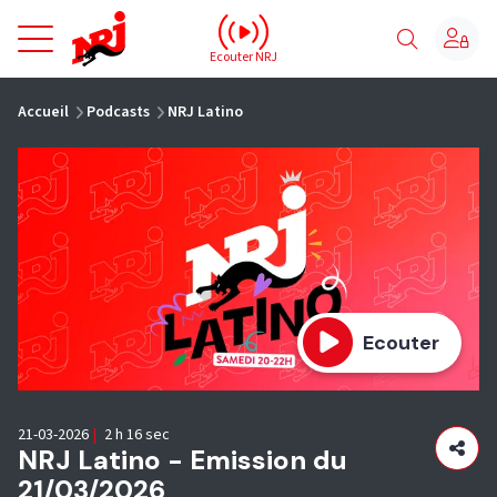
NRJ - Accueil
Ecouter NRJ
vous êtes ici
Accueil
Podcasts
NRJ Latino
Ecouter
21-03-2026
|
2 h 16 sec
NRJ Latino - Emission du
21/03/2026