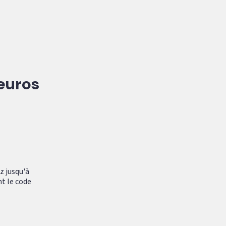
 euros
z jusqu'à
nt le code