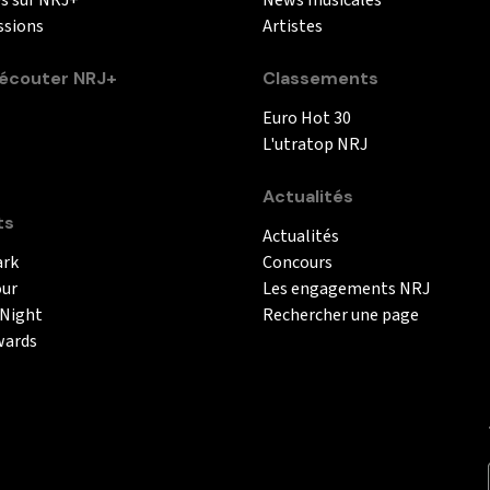
és sur NRJ+
News musicales
ssions
Artistes
couter NRJ+
Classements
Euro Hot 30
L'utratop NRJ
Actualités
ts
Actualités
ark
Concours
our
Les engagements NRJ
 Night
Rechercher une page
wards