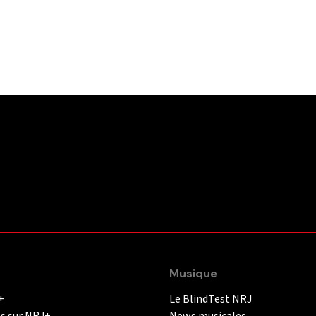
Musique
+
Le BlindTest NRJ