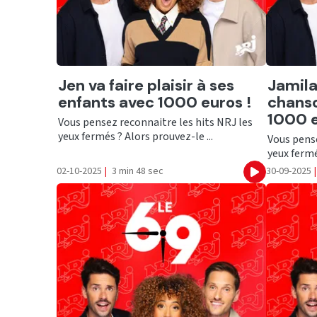
Ecouter
Ecout
Jen va faire plaisir à ses
Jamila
enfants avec 1000 euros !
chanso
1000 e
Vous pensez reconnaitre les hits NRJ les
yeux fermés ? Alors prouvez-le ...
Vous pense
yeux fermé
02-10-2025
|
3 min 48 sec
30-09-2025
|
Ecouter