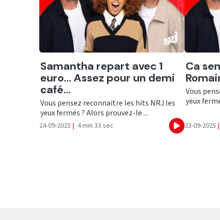
Ecouter
Ecout
Samantha repart avec 1
Ca sen
euro... Assez pour un demi
Romain
café...
Vous pense
yeux fermé
Vous pensez reconnaitre les hits NRJ les
yeux fermés ? Alors prouvez-le ...
24-09-2025
|
4 min 33 sec
23-09-2025
|
Ecouter