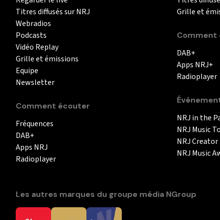
Regarder le live
Titres diffus
Titres diffusés sur NRJ
Grille et émi
Webradios
Podcasts
Comment é
Vidéo Replay
DAB+
Grille et émissions
Apps NRJ+
Equipe
Radioplayer
Newsletter
Événemen
Comment écouter
NRJ in the P
Fréquences
NRJ Music T
DAB+
NRJ Creator
Apps NRJ
NRJ Music A
Radioplayer
Les autres marques du groupe média NGroup