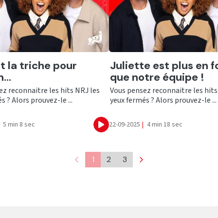
er
Ecouter
t la triche pour
Juliette est plus en 
...
que notre équipe !
z reconnaitre les hits NRJ les
Vous pensez reconnaitre les hits
s ? Alors prouvez-le ...
yeux fermés ? Alors prouvez-le ...
5 min 8 sec
22-09-2025
|
4 min 18 sec
Ecouter
1
2
3