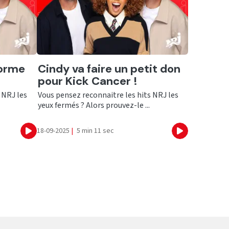
Ecouter
forme
Cindy va faire un petit don
pour Kick Cancer !
 NRJ les
Vous pensez reconnaitre les hits NRJ les
yeux fermés ? Alors prouvez-le ...
18-09-2025
|
5 min 11 sec
Ecouter
Ecouter