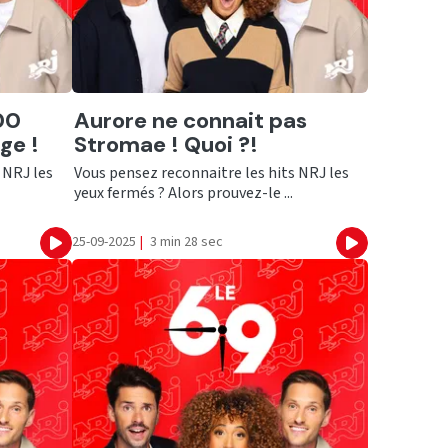
Ecouter
00
Aurore ne connait pas
ge !
Stromae ! Quoi ?!
 NRJ les
Vous pensez reconnaitre les hits NRJ les
yeux fermés ? Alors prouvez-le ...
25-09-2025
|
3 min 28 sec
Ecouter
Ecouter