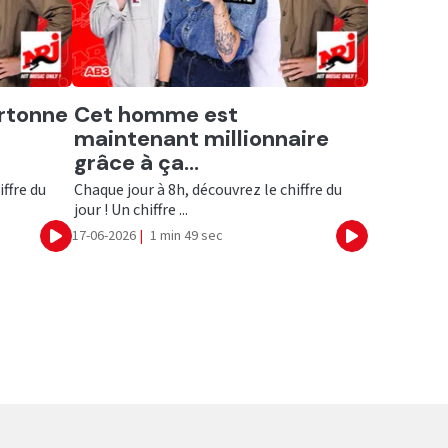
Ecouter
artonne
Cet homme est
maintenant millionnaire
grâce à ça...
iffre du
Chaque jour à 8h, découvrez le chiffre du
jour ! Un chiffre ...
17-06-2026
|
1 min 49 sec
Ecouter
Ecouter