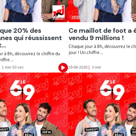
er
Ecouter
 a que 20% des
Ce maillot de foot a 
nes qui réussissent
vendu 9 millions !
...
Chaque jour à 8h, découvrez le ch
jour ! Un chiffre ...
r à 8h, découvrez le chiffre du
iffre ...
1 min 50 sec
29-06-2026
|
3 min
Ecouter