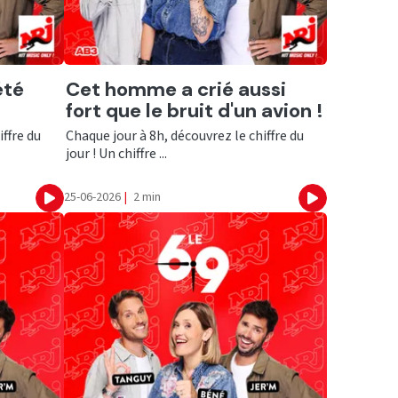
Ecouter
été
Cet homme a crié aussi
fort que le bruit d'un avion !
iffre du
Chaque jour à 8h, découvrez le chiffre du
jour ! Un chiffre ...
25-06-2026
|
2 min
Ecouter
Ecouter