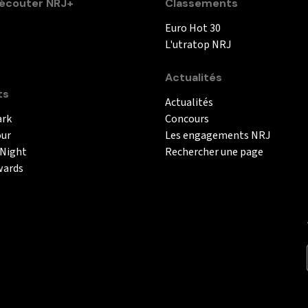
couter NRJ+
Classements
Euro Hot 30
L'utratop NRJ
Actualités
ts
Actualités
ark
Concours
our
Les engagements NRJ
 Night
Rechercher une page
wards