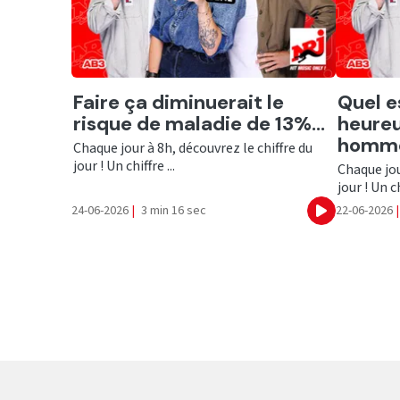
Ecouter
Ecout
Faire ça diminuerait le
Quel es
risque de maladie de 13%...
heureu
homme
Chaque jour à 8h, découvrez le chiffre du
jour ! Un chiffre ...
Chaque jou
jour ! Un ch
24-06-2026
|
3 min 16 sec
22-06-2026
|
Ecouter