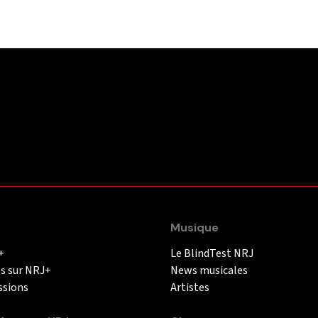
Musique
+
Le BlindTest NRJ
és sur NRJ+
News musicales
ssions
Artistes