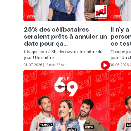
Ecouter
Ecout
25% des célibataires
Il n'y
seraient prêts à annuler un
person
date pour ça...
ce test
Chaque jour à 8h, découvrez le chiffre du
Chaque jou
jour ! Un chiffre ...
jour ! Un ch
01-07-2026
|
2 min 22 sec
30-06-2026
|
Ecouter