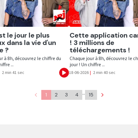
er
Ecouter
t le jour le plus
Cette application c
x dans la vie d'un
! 3 millions de
 ?
téléchargements !
r à 8h, découvrez le chiffre du
Chaque jour à 8h, découvrez le ch
iffre ...
jour ! Un chiffre ...
2 min 41 sec
18-06-2026
|
2 min 40 sec
Ecouter
…
1
2
3
4
15