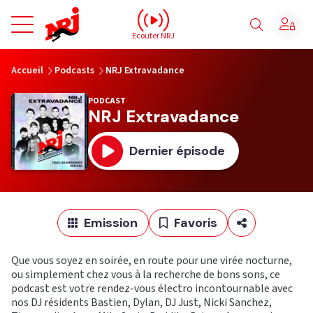
NRJ - Accueil
Ecouter NRJ
vous êtes ici
Accueil
Podcasts
NRJ Extravadance
PODCAST
NRJ Extravadance
Dernier épisode
Emission
Favoris
Que vous soyez en soirée, en route pour une virée nocturne,
ou simplement chez vous à la recherche de bons sons, ce
podcast est votre rendez-vous électro incontournable avec
nos DJ résidents Bastien, Dylan, DJ Just, Nicki Sanchez,