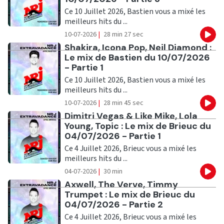
Ce 10 Juillet 2026, Bastien vous a mixé les
meilleurs hits du ...
10-07-2026
|
28 min 27 sec
Eco
Ecouter
Shakira, Icona Pop, Neil Diamond :
Le mix de Bastien du 10/07/2026
- Partie 1
Ce 10 Juillet 2026, Bastien vous a mixé les
meilleurs hits du ...
10-07-2026
|
28 min 45 sec
Eco
Ecouter
Dimitri Vegas & Like Mike, Lola
Young, Topic : Le mix de Brieuc du
04/07/2026 - Partie 1
Ce 4 Juillet 2026, Brieuc vous a mixé les
meilleurs hits du ...
04-07-2026
|
30 min
Eco
Ecouter
Axwell, The Verve, Timmy
Trumpet : Le mix de Brieuc du
04/07/2026 - Partie 2
Ce 4 Juillet 2026, Brieuc vous a mixé les