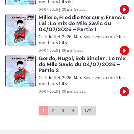
meilleurs hits du ...
04-07-2026
|
29 min 59 sec
Eco
Ecouter
Millero, Freddie Mercury, Francis
Lai : Le mix de Milo Savic du
04/07/2026 - Partie 1
Ce 4 Juillet 2026, Milo Savic vous a mixé les
meilleurs hits ...
04-07-2026
|
30 min 6 sec
Eco
Ecouter
Gordo, Hugel, Bob Sinclar : Le mix
de Milo Savic du 04/07/2026 -
Partie 2
Ce 4 Juillet 2026, Milo Savic vous a mixé les
meilleurs hits ...
04-07-2026
|
30 min 10 sec
Eco
…
1
2
3
4
174