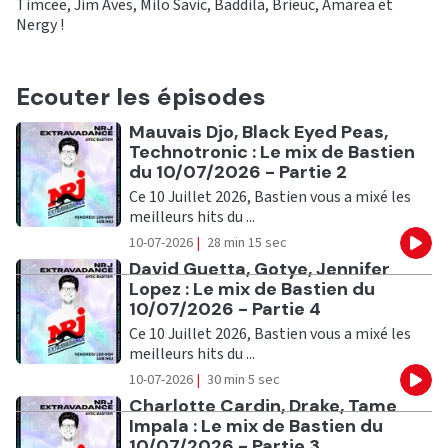
Timcee, Jim Aves, Milo Savic, Baddila, Brieuc, Amarea et
Nergy !
Ecouter les épisodes
Ecouter
Mauvais Djo, Black Eyed Peas,
Technotronic : Le mix de Bastien
du 10/07/2026 - Partie 2
Ce 10 Juillet 2026, Bastien vous a mixé les
meilleurs hits du ...
10-07-2026
|
28 min 15 sec
Eco
Ecouter
David Guetta, Gotye, Jennifer
Lopez : Le mix de Bastien du
10/07/2026 - Partie 4
Ce 10 Juillet 2026, Bastien vous a mixé les
meilleurs hits du ...
10-07-2026
|
30 min 5 sec
Eco
Ecouter
Charlotte Cardin, Drake, Tame
Impala : Le mix de Bastien du
10/07/2026 - Partie 3