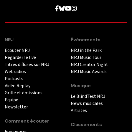
NRJ
Événements
Ecouter NRJ
NRJ in the Park
Regarder le live
NRJ Music Tour
Titres diffusés sur NRJ
NRJ Creator Night
Webradios
NRJ Music Awards
Podcasts
Vidéo Replay
Musique
Grille et émissions
Le BlindTest NRJ
Equipe
News musicales
Newsletter
Artistes
Comment écouter
Classements
Fréquences