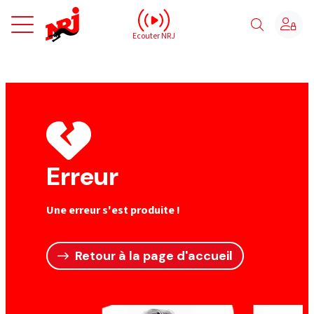
NRJ - Accueil
Ecouter NRJ
Erreur
Une erreur s'est produite !
Retour à la page d'accueil