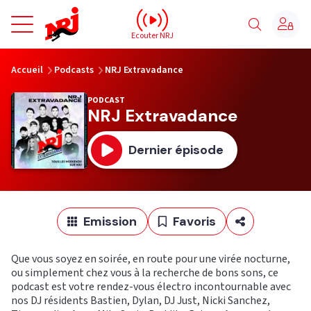
NRJ - Accueil
Ecouter NRJ
vous êtes ici
Accueil
Podcasts
NRJ Extravadance
PODCAST
NRJ Extravadance
Dernier épisode
Emission
Favoris
Que vous soyez en soirée, en route pour une virée nocturne,
ou simplement chez vous à la recherche de bons sons, ce
podcast est votre rendez-vous électro incontournable avec
nos DJ résidents Bastien, Dylan, DJ Just, Nicki Sanchez,