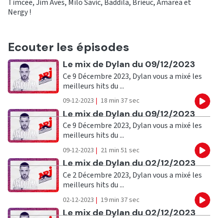
Timcee, Jim Aves, Milo Savic, Baddila, Brieuc, Amarea et
Nergy !
Ecouter les épisodes
Ecouter
Le mix de Dylan du 09/12/2023
Ce 9 Décembre 2023, Dylan vous a mixé les
meilleurs hits du ...
09-12-2023
|
18 min 37 sec
Eco
Ecouter
Le mix de Dylan du 09/12/2023
Ce 9 Décembre 2023, Dylan vous a mixé les
meilleurs hits du ...
09-12-2023
|
21 min 51 sec
Eco
Ecouter
Le mix de Dylan du 02/12/2023
Ce 2 Décembre 2023, Dylan vous a mixé les
meilleurs hits du ...
02-12-2023
|
19 min 37 sec
Eco
Ecouter
Le mix de Dylan du 02/12/2023