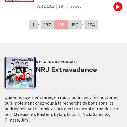
02-12-2023
|
19 min 56 sec
Eco
…
…
1
157
158
159
174
A PROPOS DU PODCAST
NRJ Extravadance
Que vous soyez en soirée, en route pour une virée nocturne,
ou simplement chez vous à la recherche de bons sons, ce
podcast est votre rendez-vous électro incontournable avec
nos DJ résidents Bastien, Dylan, DJ Just, Nicki Sanchez,
Timcee, Jim ...