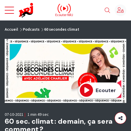
NRJ - Accueil
Ecouter NRJ
vous êtes ici
Accueil
Podcasts
60 secondes climat
Ecouter
07-10-2021
|
1 min 49 sec
60 sec. climat : demain, ça sera
comment ?