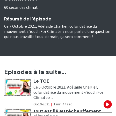
60 secondes climat
Résumé de l’épisode
Ce 7 Octobre 2021, Adélaïde Charlier, cofondatrice du
mouvement « Youth For Climate » nous parle d'une question
qui nous travaille tous : demain, ça sera comment ?
Episodes à la suite...
Ecouter
Le TCE
Ce 6 Octobre 2021, Adélaïde Charlier,
cofondatrice du mouvement « Youth For
Climate » ...
06-10-2021
|
1 min 47 sec
Eco
Ecouter
tout est lié au réchauffement