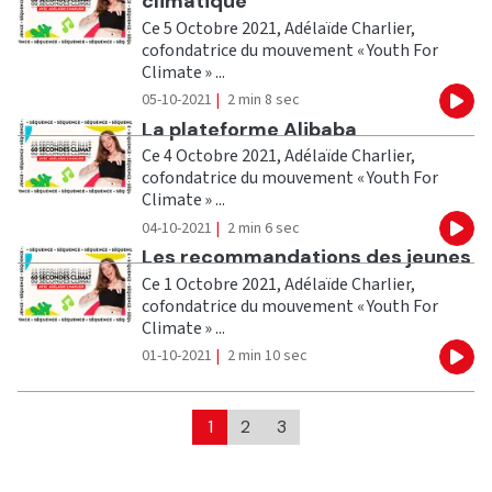
climatique
Ce 5 Octobre 2021, Adélaïde Charlier,
cofondatrice du mouvement « Youth For
Climate » ...
05-10-2021
|
2 min 8 sec
Eco
Ecouter
La plateforme Alibaba
Ce 4 Octobre 2021, Adélaïde Charlier,
cofondatrice du mouvement « Youth For
Climate » ...
04-10-2021
|
2 min 6 sec
Eco
Ecouter
Les recommandations des jeunes
Ce 1 Octobre 2021, Adélaïde Charlier,
cofondatrice du mouvement « Youth For
Climate » ...
01-10-2021
|
2 min 10 sec
Eco
1
2
3