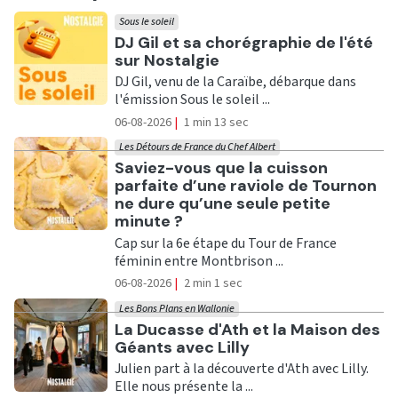
Sous le soleil
Ecouter
DJ Gil et sa chorégraphie de l'été
sur Nostalgie
DJ Gil, venu de la Caraïbe, débarque dans
l'émission Sous le soleil ...
06-08-2026
|
1 min 13 sec
Les Détours de France du Chef Albert
Ecouter
Saviez-vous que la cuisson
parfaite d’une raviole de Tournon
ne dure qu’une seule petite
minute ?
Cap sur la 6e étape du Tour de France
féminin entre Montbrison ...
06-08-2026
|
2 min 1 sec
Les Bons Plans en Wallonie
Ecouter
La Ducasse d'Ath et la Maison des
Géants avec Lilly
Julien part à la découverte d'Ath avec Lilly.
Elle nous présente la ...