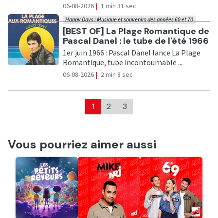
06-08-2026
|
1 min 31 sec
Happy Days : Musique et souvenirs des années 60 et 70
Ecouter
[BEST OF] La Plage Romantique de
Pascal Danel : le tube de l'été 1966
1er juin 1966 : Pascal Danel lance La Plage
Romantique, tube incontournable ...
06-08-2026
|
2 min 8 sec
1
2
3
Vous pourriez aimer aussi