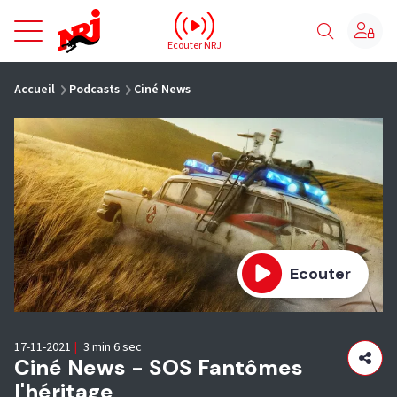
NRJ - Accueil
Ecouter NRJ
vous êtes ici
Accueil
Podcasts
Ciné News
Ecouter
17-11-2021
|
3 min 6 sec
Ciné News - SOS Fantômes
l'héritage