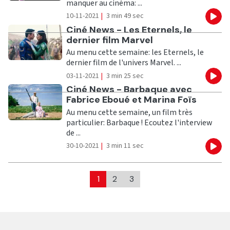
manquer au cinéma: ...
10-11-2021
|
3 min 49 sec
Eco
Ecouter
Ciné News - Les Eternels, le
dernier film Marvel
Au menu cette semaine: les Eternels, le
dernier film de l'univers Marvel. ...
03-11-2021
|
3 min 25 sec
Eco
Ecouter
Ciné News - Barbaque avec
Fabrice Eboué et Marina Foïs
Au menu cette semaine, un film très
particulier: Barbaque ! Ecoutez l'interview
de ...
30-10-2021
|
3 min 11 sec
Eco
1
2
3