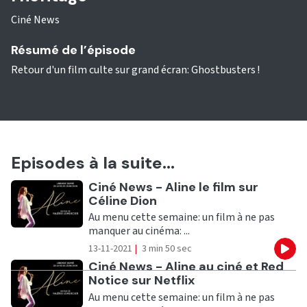
Ciné News
Résumé de l’épisode
Retour d'un film culte sur grand écran: Ghostbusters !
Episodes à la suite...
Ecouter
Ciné News - Aline le film sur
Céline Dion
Au menu cette semaine: un film à ne pas
manquer au cinéma: ...
13-11-2021
|
3 min 50 sec
Eco
Ecouter
Ciné News - Aline au ciné et Red
Notice sur Netflix
Au menu cette semaine: un film à ne pas