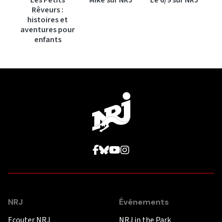
Rêveurs :
histoires et
aventures pour
enfants
NRJ
Événements
Ecouter NRJ
NRJ in the Park