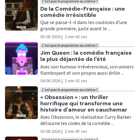
C'est quoi le programme au cinéma ?
Ecouter
De la Comédie-Française : une
comédie irrésistible
Que se passe-t-il dans les coulisses d'une
grande première, juste avant le ...
05-08-2026
|
2 min 43 sec
C'est quoi le programme au cinéma ?
Ecouter
Jim Queen : la comédie française
la plus déjantée de l'été
Avec son humour irrévérencieux, son univers
flamboyant et son propos aussi drôle ...
04-08-2026
|
2 min 42 sec
C'est quoi le programme au cinéma ?
Ecouter
« Obsession » : un thriller
horrifique qui transforme une
histoire d'amour en cauchemar
Avec Obsession, le réalisateur Curry Barker
détourne les codes de la comédie ...
03-08-2026
|
2 min 45 sec