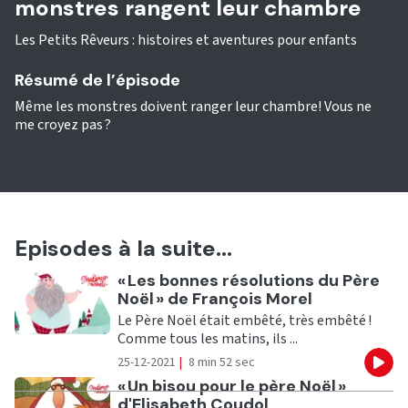
monstres rangent leur chambre
Les Petits Rêveurs : histoires et aventures pour enfants
Résumé de l’épisode
Même les monstres doivent ranger leur chambre! Vous ne
me croyez pas ?
Episodes à la suite...
Ecouter
« Les bonnes résolutions du Père
Noël » de François Morel
Le Père Noël était embêté, très embêté !
Comme tous les matins, ils ...
25-12-2021
|
8 min 52 sec
Eco
Ecouter
« Un bisou pour le père Noël »
d'Elisabeth Coudol