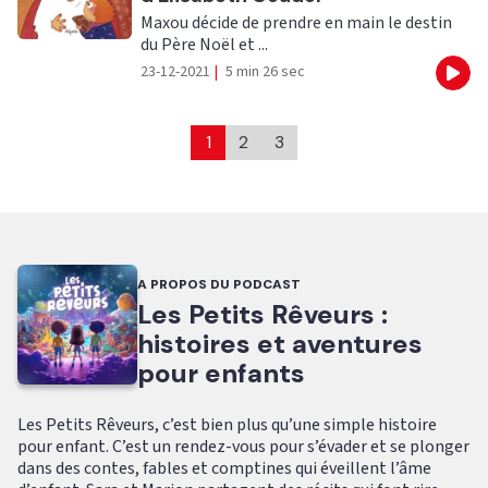
Maxou décide de prendre en main le destin
du Père Noël et ...
23-12-2021
|
5 min 26 sec
Eco
1
2
3
A PROPOS DU PODCAST
Les Petits Rêveurs :
histoires et aventures
pour enfants
Les Petits Rêveurs, c’est bien plus qu’une simple histoire
pour enfant. C’est un rendez-vous pour s’évader et se plonger
dans des contes, fables et comptines qui éveillent l’âme