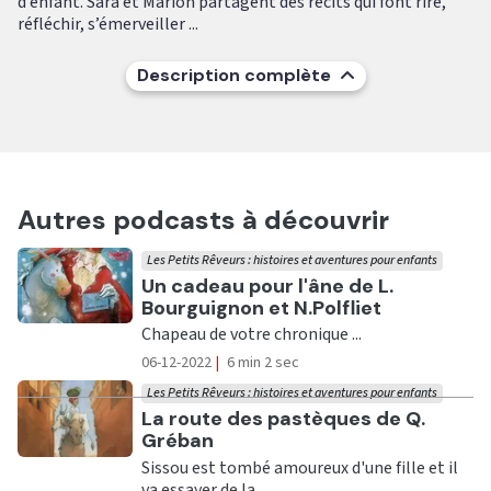
d’enfant. Sara et Marion partagent des récits qui font rire,
réfléchir, s’émerveiller ...
Description complète
Autres podcasts à découvrir
Les Petits Rêveurs : histoires et aventures pour enfants
Ecouter
Un cadeau pour l'âne de L.
Bourguignon et N.Polfliet
Chapeau de votre chronique ...
06-12-2022
|
6 min 2 sec
Les Petits Rêveurs : histoires et aventures pour enfants
Ecouter
La route des pastèques de Q.
Gréban
Sissou est tombé amoureux d'une fille et il
va essayer de la ...