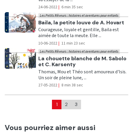
24-06-2022
|
6 min 35 sec
Les Petits Rêveurs : histoires et aventures pour enfants
Ecouter
Baila, la petite louve de A. Hovart
Courageuse, loyale et gentille, Baila est
aimée de toute la meute. Elle ...
10-06-2022
|
11 min 23 sec
Les Petits Rêveurs : histoires et aventures pour enfants
Ecouter
La chouette blanche de M. Sabolo
et C. Karsenty
Thomas, Mou et Théo sont amoureux d'Isis.
Un soir de pleine lune, ...
27-05-2022
|
8 min 38 sec
1
2
3
Vous pourriez aimer aussi