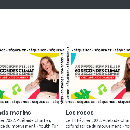
er
Ecouter
nds marins
Les roses
ier 2022, Adélaïde Charlier,
Ce 14 Février 2022, Adélaïde Charl
ice du mouvement « Youth For
cofondatrice du mouvement « Yo