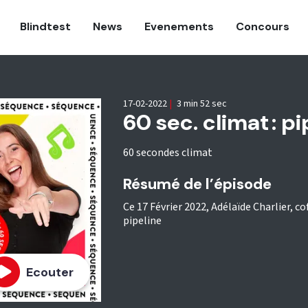
Blindtest
News
Evenements
Concours
17-02-2022
|
3 min 52 sec
60 sec. climat : pi
60 secondes climat
Résumé de l’épisode
Ce 17 Février 2022, Adélaïde Charlier, 
pipeline
Ecouter