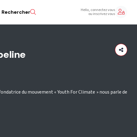
Hello, connectez vous
Rechercher
ou inscrivez vous
peline
cofondatrice du mouvement « Youth For Climate » nous parle de