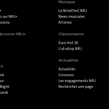
Musique
+
Le BlindTest NRJ
és sur NRJ+
News musicales
ssions
Artistes
couter NRJ+
Classements
Euro Hot 30
L'utratop NRJ
Actualités
ts
Actualités
ark
Concours
our
Les engagements NRJ
 Night
Rechercher une page
wards