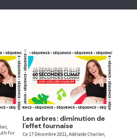
Ecouter
Les arbres : diminution de
l'effet fournaise
ier,
uth For
Ce 17 Décembre 2021, Adélaïde Charlier,