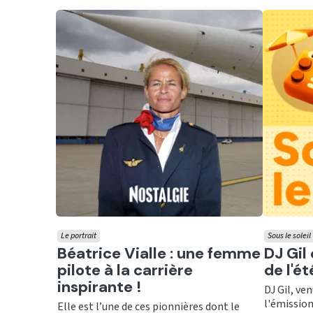
Le portrait
Sous le soleil
Ecouter
Ecout
Béatrice Vialle : une femme
DJ Gil
pilote à la carrière
de l'é
inspirante !
DJ Gil, ve
l'émission 
Elle est l’une de ces pionnières dont le