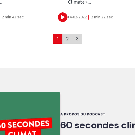
..
Climate » ...
2 min 43 sec
14-02-2022
|
2 min 22 sec
Ecouter
1
2
3
A PROPOS DU PODCAST
60 secondes cl