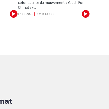
cofondatrice du mouvement « Youth For
Climate » ...
17-12-2021
|
2 min 13 sec
Ecouter
Ecouter
imat