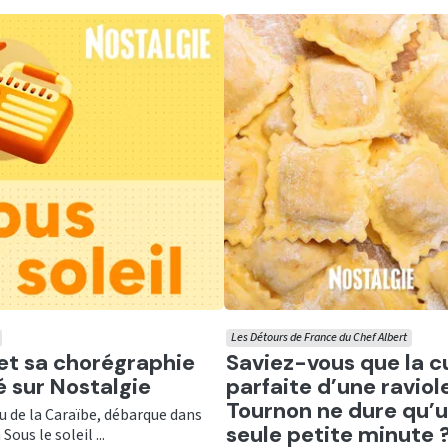
Les Détours de France du Chef Albert
er
Ecouter
 et sa chorégraphie
Saviez-vous que la c
té sur Nostalgie
parfaite d’une raviol
Tournon ne dure qu’
nu de la Caraïbe, débarque dans
seule petite minute 
Sous le soleil ...