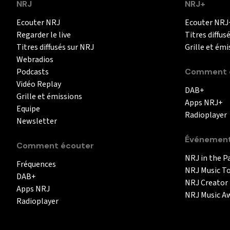
NRJ
NRJ+
Ecouter NRJ
Ecouter NRJ
Regarder le live
Titres diffus
Titres diffusés sur NRJ
Grille et émi
Webradios
Podcasts
Comment é
Vidéo Replay
DAB+
Grille et émissions
Apps NRJ+
Equipe
Radioplayer
Newsletter
Événemen
Comment écouter
NRJ in the P
Fréquences
NRJ Music T
DAB+
NRJ Creator
Apps NRJ
NRJ Music A
Radioplayer