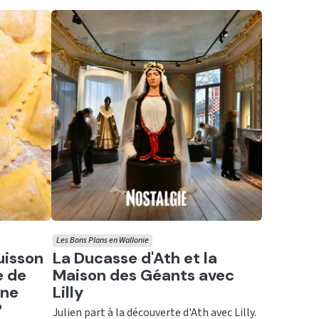
Les Bons Plans en Wallonie
Ecouter
uisson
La Ducasse d'Ath et la
e de
Maison des Géants avec
une
Lilly
?
Julien part à la découverte d'Ath avec Lilly.