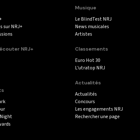
Musique
+
Le BlindTest NRJ
és sur NRJ+
News musicales
ssions
Artistes
couter NRJ+
Classements
Euro Hot 30
L'utratop NRJ
Actualités
ts
Actualités
ark
Concours
our
Les engagements NRJ
 Night
Rechercher une page
wards