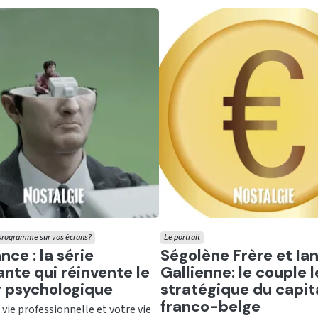
 programme sur vos écrans?
Le portrait
er
Ecouter
nce : la série
Ségolène Frère et Ia
ante qui réinvente le
Gallienne: le couple l
er psychologique
stratégique du capit
franco-belge
e vie professionnelle et votre vie