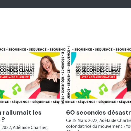
er
Ecouter
n rallumait les
60 secondes désast
 ?
Ce 18 Mars 2022, Adélaïde Charlie
cofondatrice du mouvement « Yo
 2022, Adélaïde Charlier,