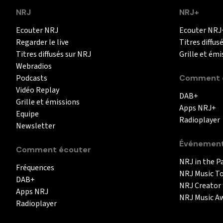
NRJ
NRJ+
Ecouter NRJ
Ecouter NRJ
Regarder le live
Titres diffus
Titres diffusés sur NRJ
Grille et émi
Webradios
Podcasts
Comment é
Vidéo Replay
DAB+
Grille et émissions
Apps NRJ+
Equipe
Radioplayer
Newsletter
Événemen
Comment écouter
NRJ in the P
Fréquences
NRJ Music T
DAB+
NRJ Creator
Apps NRJ
NRJ Music A
Radioplayer