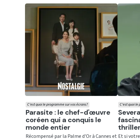
C'est quoi le programme sur vos écrans?
C'est quoi le
Ecouter
Ecout
Parasite : le chef-d'œuvre
Severa
coréen qui a conquis le
fascin
monde entier
thrill
Récompensé par la Palme d'Or à Cannes et
Et si votr