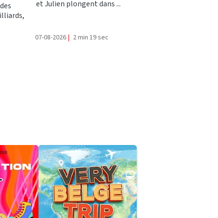
et Julien plongent dans ...
ndes
lliards,
07-08-2026
|
2 min 19 sec