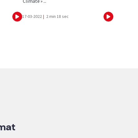
Climate » ...
17-03-2022
|
2 min 18 sec
Ecouter
Ecouter
imat