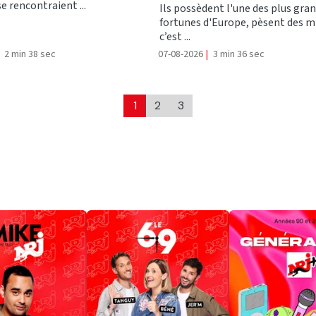
se rencontraient ...
Ils possèdent l'une des plus gra
fortunes d'Europe, pèsent des mi
c’est ...
2 min 38 sec
07-08-2026
|
3 min 36 sec
1
2
3