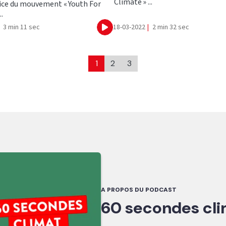
Climate » ...
ice du mouvement « Youth For
..
3 min 11 sec
18-03-2022
|
2 min 32 sec
Ecouter
1
2
3
A PROPOS DU PODCAST
60 secondes cl