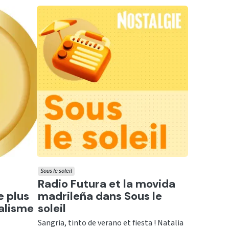
Sous le soleil
Ecouter
n
Radio Futura et la movida
e plus
madrileña dans Sous le
alisme
soleil
Sangria, tinto de verano et fiesta ! Natalia