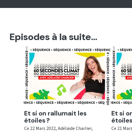
Episodes à la suite...
Ecouter
Ecout
Et si on rallumait les
Et si o
étoiles ?
étoiles
Ce 22 Mars 2022, Adélaïde Charlier,
Ce 21 Mars