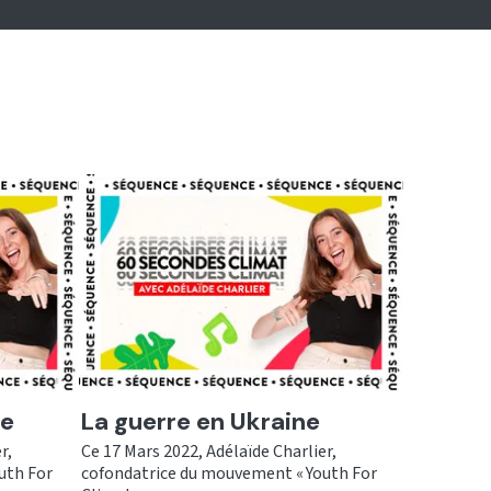
Ecouter
re
La guerre en Ukraine
r,
Ce 17 Mars 2022, Adélaïde Charlier,
uth For
cofondatrice du mouvement « Youth For