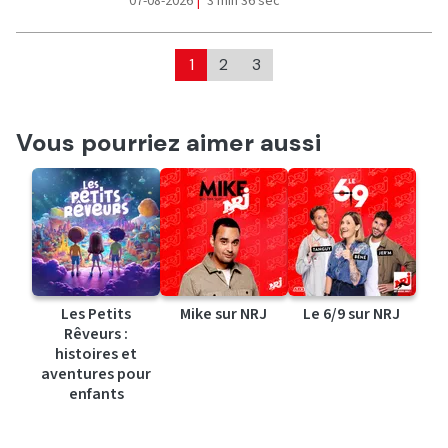
07-08-2026
|
3 min 36 sec
1
2
3
Vous pourriez aimer aussi
Les Petits
Mike sur NRJ
Le 6/9 sur NRJ
Rêveurs :
histoires et
aventures pour
enfants