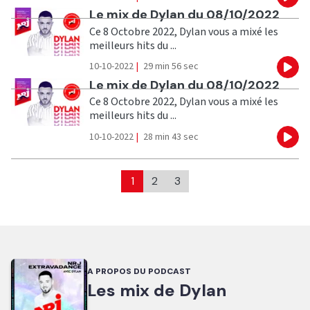
Eco
Ecouter
Le mix de Dylan du 08/10/2022
Ce 8 Octobre 2022, Dylan vous a mixé les
meilleurs hits du ...
10-10-2022
|
29 min 56 sec
Eco
Ecouter
Le mix de Dylan du 08/10/2022
Ce 8 Octobre 2022, Dylan vous a mixé les
meilleurs hits du ...
10-10-2022
|
28 min 43 sec
Eco
1
2
3
A PROPOS DU PODCAST
Les mix de Dylan