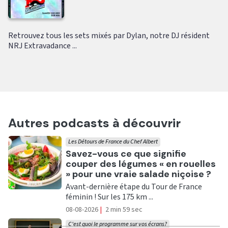
Retrouvez tous les sets mixés par Dylan, notre DJ résident
NRJ Extravadance ...
Autres podcasts à découvrir
Les Détours de France du Chef Albert
Ecouter
Savez-vous ce que signifie
couper des légumes « en rouelles
» pour une vraie salade niçoise ?
Avant-dernière étape du Tour de France
féminin ! Sur les 175 km ...
08-08-2026
|
2 min 59 sec
C'est quoi le programme sur vos écrans?