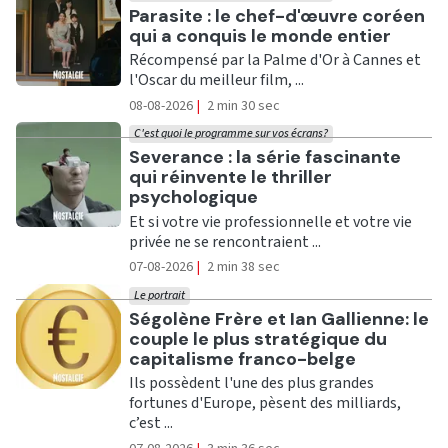
Ecouter
Parasite : le chef-d'œuvre coréen
qui a conquis le monde entier
Récompensé par la Palme d'Or à Cannes et
l'Oscar du meilleur film, ...
08-08-2026
|
2 min 30 sec
C'est quoi le programme sur vos écrans?
Ecouter
Severance : la série fascinante
qui réinvente le thriller
psychologique
Et si votre vie professionnelle et votre vie
privée ne se rencontraient ...
07-08-2026
|
2 min 38 sec
Le portrait
Ecouter
Ségolène Frère et Ian Gallienne: le
couple le plus stratégique du
capitalisme franco-belge
Ils possèdent l'une des plus grandes
fortunes d'Europe, pèsent des milliards,
c’est ...