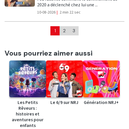
2020 a déclenché chez lui une ...
10-08-2026
|
2 min 22 sec
1
2
3
Vous pourriez aimer aussi
Les Petits
Le 6/9 sur NRJ
Génération NRJ+
Rêveurs :
histoires et
aventures pour
enfants