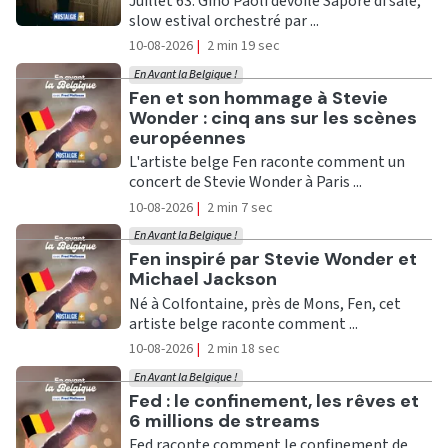
Juillet 63. Gino Paoli dévoile Sapore di sale,
slow estival orchestré par ...
10-08-2026
|
2 min 19 sec
En Avant la Belgique !
Ecouter
Fen et son hommage à Stevie
Wonder : cinq ans sur les scènes
européennes
L'artiste belge Fen raconte comment un
concert de Stevie Wonder à Paris ...
10-08-2026
|
2 min 7 sec
En Avant la Belgique !
Ecouter
Fen inspiré par Stevie Wonder et
Michael Jackson
Né à Colfontaine, près de Mons, Fen, cet
artiste belge raconte comment ...
10-08-2026
|
2 min 18 sec
En Avant la Belgique !
Ecouter
Fed : le confinement, les rêves et
6 millions de streams
Fed raconte comment le confinement de