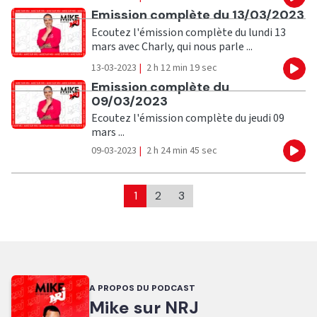
Eco
Ecouter
Emission complète du 13/03/2023
Ecoutez l'émission complète du lundi 13
mars avec Charly, qui nous parle ...
13-03-2023
|
2 h 12 min 19 sec
Eco
Ecouter
Emission complète du
09/03/2023
Ecoutez l'émission complète du jeudi 09
mars ...
09-03-2023
|
2 h 24 min 45 sec
Eco
1
2
3
A PROPOS DU PODCAST
Mike sur NRJ