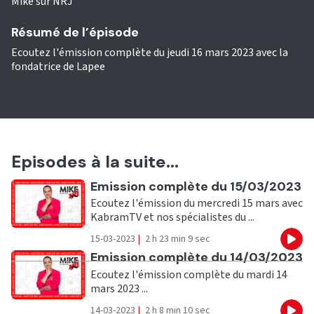
Mike sur NRJ
Résumé de l’épisode
Ecoutez l'émission complète du jeudi 16 mars 2023 avec la
fondatrice de Lapee
Episodes à la suite...
Ecouter
Emission complète du 15/03/2023
Ecoutez l'émission du mercredi 15 mars avec
KabramTV et nos spécialistes du ...
15-03-2023
|
2 h 23 min 9 sec
Eco
Ecouter
Emission complète du 14/03/2023
Ecoutez l'émission complète du mardi 14
mars 2023 ...
14-03-2023
|
2 h 8 min 10 sec