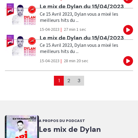
Eco
Ecouter
Le mix de Dylan du 15/04/2023
Ce 15 Avril 2023, Dylan vous a mixé les
meilleurs hits du ...
15-04-2023
|
27 min 1 sec
Eco
Ecouter
Le mix de Dylan du 15/04/2023
Ce 15 Avril 2023, Dylan vous a mixé les
meilleurs hits du ...
15-04-2023
|
28 min 20 sec
Eco
1
2
3
A PROPOS DU PODCAST
Les mix de Dylan