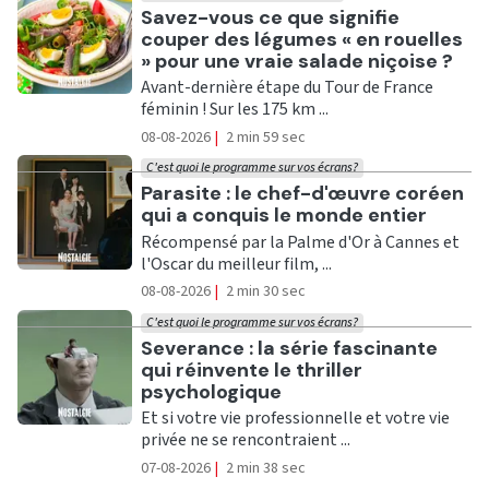
Ecouter
Savez-vous ce que signifie
couper des légumes « en rouelles
» pour une vraie salade niçoise ?
Avant-dernière étape du Tour de France
féminin ! Sur les 175 km ...
08-08-2026
|
2 min 59 sec
C'est quoi le programme sur vos écrans?
Ecouter
Parasite : le chef-d'œuvre coréen
qui a conquis le monde entier
Récompensé par la Palme d'Or à Cannes et
l'Oscar du meilleur film, ...
08-08-2026
|
2 min 30 sec
C'est quoi le programme sur vos écrans?
Ecouter
Severance : la série fascinante
qui réinvente le thriller
psychologique
Et si votre vie professionnelle et votre vie
privée ne se rencontraient ...
07-08-2026
|
2 min 38 sec