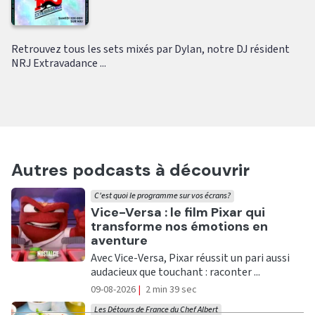
Retrouvez tous les sets mixés par Dylan, notre DJ résident
NRJ Extravadance ...
Autres podcasts à découvrir
C'est quoi le programme sur vos écrans?
Ecouter
Vice-Versa : le film Pixar qui
transforme nos émotions en
aventure
Avec Vice-Versa, Pixar réussit un pari aussi
audacieux que touchant : raconter ...
09-08-2026
|
2 min 39 sec
Les Détours de France du Chef Albert