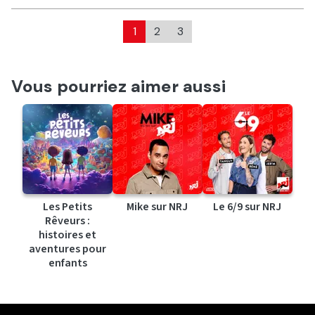
1
2
3
Vous pourriez aimer aussi
Les Petits
Mike sur NRJ
Le 6/9 sur NRJ
Rêveurs :
histoires et
aventures pour
enfants