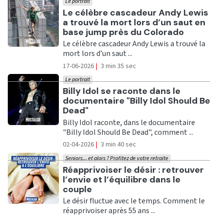
Le portrait
Ecouter
Le célèbre cascadeur Andy Lewis
a trouvé la mort lors d’un saut en
base jump près du Colorado
Le célèbre cascadeur Andy Lewis a trouvé la
mort lors d’un saut ...
17-06-2026
|
3 min 35 sec
Le portrait
Ecouter
Billy Idol se raconte dans le
documentaire "Billy Idol Should Be
Dead"
Billy Idol raconte, dans le documentaire
"Billy Idol Should Be Dead", comment ...
02-04-2026
|
3 min 40 sec
Seniors... et alors ? Profitez de votre retraite
Ecouter
Réapprivoiser le désir : retrouver
l’envie et l’équilibre dans le
couple
Le désir fluctue avec le temps. Comment le
réapprivoiser après 55 ans ...