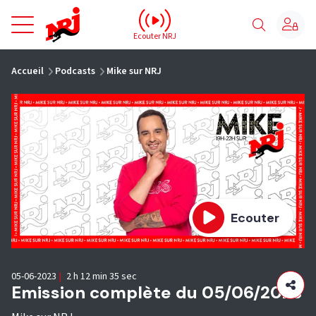
NRJ - Accueil
Ecouter NRJ
vous êtes ici
Accueil
Podcasts
Mike sur NRJ
Ecouter
05-06-2023
|
2 h 12 min 35 sec
Emission complète du 05/06/2023