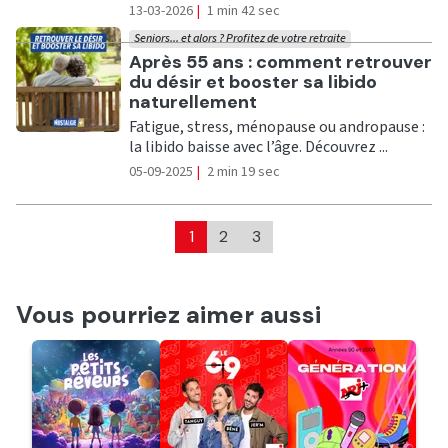
13-03-2026
|
1 min 42 sec
Seniors... et alors ? Profitez de votre retraite
Ecouter
Après 55 ans : comment retrouver
du désir et booster sa libido
naturellement
Fatigue, stress, ménopause ou andropause :
la libido baisse avec l’âge. Découvrez ...
05-09-2025
|
2 min 19 sec
1
2
3
Vous pourriez aimer aussi