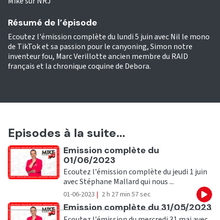
Mike sur NRJ
Résumé de l’épisode
Ecoutez l'émission complète du lundi 5 juin avec Nil le mono
de TikTok et sa passion pour le canyoning, Simon notre
inventeur fou, Marc Verillotte ancien membre du RAID
français et la chronique coquine de Debora.
Episodes à la suite...
Ecouter
Emission complète du
01/06/2023
Ecoutez l'émission complète du jeudi 1 juin
avec Stéphane Mallard qui nous ...
01-06-2023
|
2 h 27 min 57 sec
Eco
Ecouter
Emission complète du 31/05/2023
Ecoutez l'émission du mercredi 31 mai avec