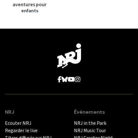
aventures pour
enfants
NRJ
Événements
Ecouter NRJ
NRJ in the Park
Regarder le live
NRJ Music Tour
Titres diffusés sur NRJ
NRJ Creator Night