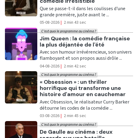
comédie irrésistible
Que se passe-t-il dans les coulisses d'une
grande première, juste avant le ...
05-08-2026
|
2 min 43 sec
C'est quoi le programme au cinéma ?
Ecouter
Jim Queen : la comédie française
la plus déjantée de l'été
Avec son humour irrévérencieux, son univers
flamboyant et son propos aussi drôle ...
04-08-2026
|
2 min 42 sec
C'est quoi le programme au cinéma ?
Ecouter
« Obsession » : un thriller
horrifique qui transforme une
histoire d'amour en cauchemar
Avec Obsession, le réalisateur Curry Barker
détourne les codes de la comédie ...
03-08-2026
|
2 min 45 sec
C'est quoi le programme au cinéma ?
Ecouter
De Gaulle au cinéma : deux
regards sur une bataille