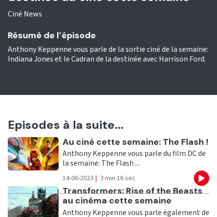
Ciné News
Résumé de l’épisode
Anthony Keppenne vous parle de la sortie ciné de la semaine:
Indiana Jones et le Cadran de la destinée avec Harrison Ford.
Episodes à la suite...
Ecouter
Au ciné cette semaine: The Flash !
Anthony Keppenne vous parle du film DC de
la semaine: The Flash ...
14-06-2023
|
3 min 16 sec
Eco
Ecouter
Transformers: Rise of the Beasts
au cinéma cette semaine
Anthony Keppenne vous parle également de