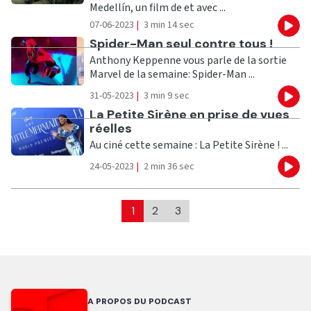
Medellín, un film de et avec ...
07-06-2023
|
3 min 14 sec
Eco
Ecouter
Spider-Man seul contre tous !
Anthony Keppenne vous parle de la sortie
Marvel de la semaine: Spider-Man ...
31-05-2023
|
3 min 9 sec
Eco
Ecouter
La Petite Sirène en prise de vues
réelles
Au ciné cette semaine : La Petite Sirène ! ...
24-05-2023
|
2 min 36 sec
Eco
1
2
3
A PROPOS DU PODCAST