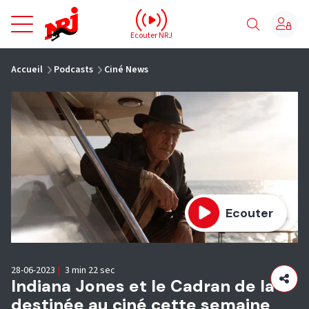
NRJ - Accueil
Ecouter NRJ
vous êtes ici
Accueil
Podcasts
Ciné News
Ecouter
28-06-2023
|
3 min 22 sec
Indiana Jones et le Cadran de la
destinée au ciné cette semaine