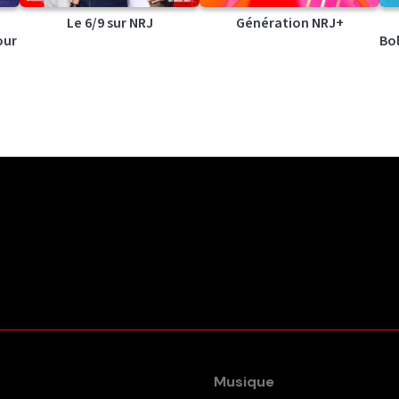
Le 6/9 sur NRJ
Génération NRJ+
our
Bol
Musique