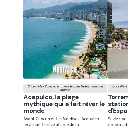
Brice d'été - Voyagez à travers les plus belles plages du
Brice d'été 
monde
Ecouter
Ecout
Acapulco, la plage
Torrem
mythique qui a fait rêver le
statio
monde
d'Esp
Avant Cancún et les Maldives, Acapulco
Saviez-vo
incarnait le rêve ultime de la ...
immortalis