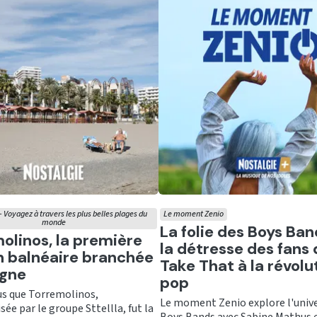
- Voyagez à travers les plus belles plages du
Le moment Zenio
monde
Ecouter
La folie des Boys Ban
er
olinos, la première
la détresse des fans 
n balnéaire branchée
Take That à la révolu
agne
pop
us que Torremolinos,
Le moment Zenio explore l'unive
ée par le groupe Sttellla, fut la
Boys Bands avec Sabine Mathus et