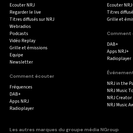
Ecouter NRJ
Ecouter NRJ
Regarder le live
Titres diffus
Titres diffusés sur NRJ
Grille et émi
Webradios
Podcasts
Comment é
Vidéo Replay
DAB+
Grille et émissions
Apps NRJ+
Equipe
Radioplayer
Newsletter
Événemen
Comment écouter
NRJ in the P
Fréquences
NRJ Music T
DAB+
NRJ Creator
Apps NRJ
NRJ Music A
Radioplayer
Les autres marques du groupe média NGroup