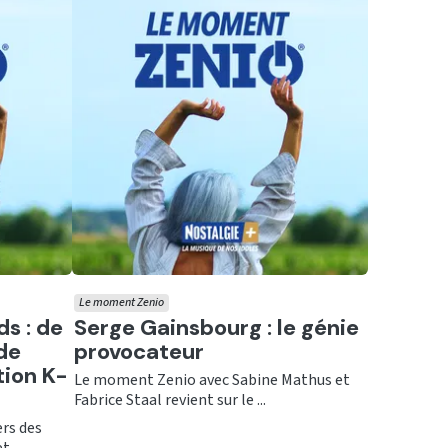
Le moment Zenio
Ecouter
ds : de
Serge Gainsbourg : le génie
de
provocateur
tion K-
Le moment Zenio avec Sabine Mathus et
Fabrice Staal revient sur le ...
rs des
 ...