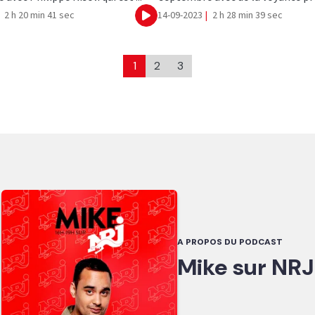
2 h 20 min 41 sec
14-09-2023
|
2 h 28 min 39 sec
Ecouter
1
2
3
A PROPOS DU PODCAST
Mike sur NRJ