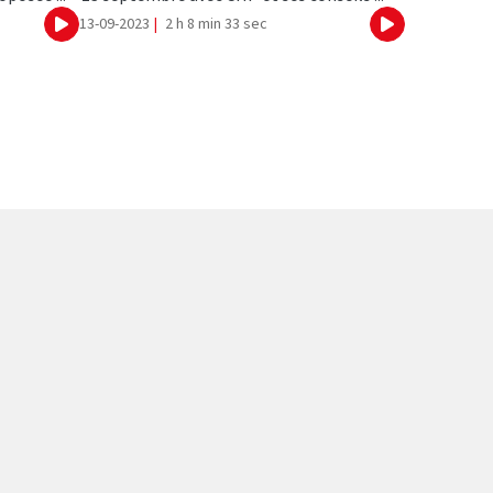
13-09-2023
|
2 h 8 min 33 sec
Ecouter
Ecouter