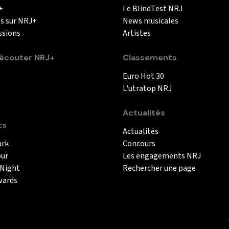
+
Le BlindTest NRJ
és sur NRJ+
News musicales
ssions
Artistes
couter NRJ+
Classements
Euro Hot 30
L'utratop NRJ
Actualités
ts
Actualités
ark
Concours
our
Les engagements NRJ
 Night
Rechercher une page
wards