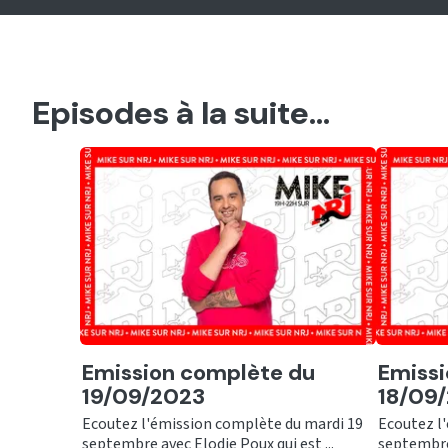
Episodes à la suite...
Ecouter
Ecout
Emission complète du
Emissi
19/09/2023
18/09
Ecoutez l'émission complète du mardi 19
Ecoutez l
septembre avec Elodie Poux qui est ...
septembre 