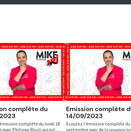
er
Ecouter
on complète du
Emission complète d
/2023
14/09/2023
'émission complète du lundi 18
Ecoutez l'émission complète du 
avec Philippe Risoli qui est ...
septembre avec de la voyance pro