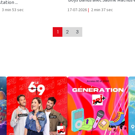
tation ...
3 min 53 sec
17-07-2026
|
2 min 37 sec
1
2
3