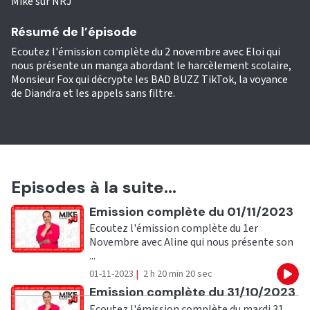
Mike sur NRJ
Résumé de l’épisode
Ecoutez l'émission complète du 2 novembre avec Eloi qui
nous présente un manga abordant le harcèlement scolaire,
Monsieur Fox qui décrypte les BAD BUZZ TikTok, la voyance
de Diandra et les appels sans filtre.
Episodes à la suite...
Ecouter
Emission complète du 01/11/2023
Ecoutez l'émission complète du 1er
Novembre avec Aline qui nous présente son
...
01-11-2023
|
2 h 20 min 20 sec
Eco
Ecouter
Emission complète du 31/10/2023
Ecoutez l'émission complète du mardi 31