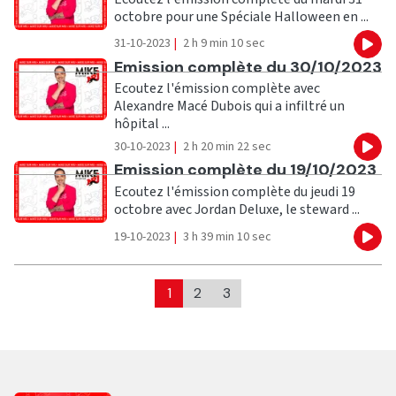
octobre pour une Spéciale Halloween en ...
31-10-2023
|
2 h 9 min 10 sec
Eco
Ecouter
Emission complète du 30/10/2023
Ecoutez l'émission complète avec
Alexandre Macé Dubois qui a infiltré un
hôpital ...
30-10-2023
|
2 h 20 min 22 sec
Eco
Ecouter
Emission complète du 19/10/2023
Ecoutez l'émission complète du jeudi 19
octobre avec Jordan Deluxe, le steward ...
19-10-2023
|
3 h 39 min 10 sec
Eco
1
2
3