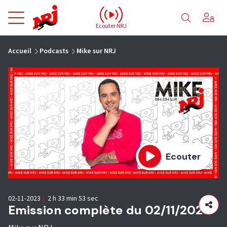
NRJ - Accueil
Ecouter NRJ
vous êtes ici
Accueil
Podcasts
Mike sur NRJ
Ecouter
02-11-2023
|
2 h 33 min 53 sec
Emission complète du 02/11/2023