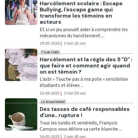
Ecouter
Harcèlement scolaire : Escape
Bullying, l'escape game qui
transforme les témoins en
acteurs
Et si un jeu pouvait aider à comprendre les
mécanismes du harcèlement ...
29-05-2026
|
3 min 28 sec
Y'a de l'idée
Ecouter
Harcèlement et la règle des 5 "D" :
que faire et comment agir quand
on est témoin ?
L’asbl « Touche pas à ma pote » sensibilise
étudiants et élèves ...
23-09-2025
|
2 min 59 sec
Le Scoop Volant
Ecouter
Des tasses de café responsables
d'une.. rupture !
Tous les lundis et vendredis, François
Campos vous délivre sa carte blanche ...
16-05-2025
|
2 min 40 sec