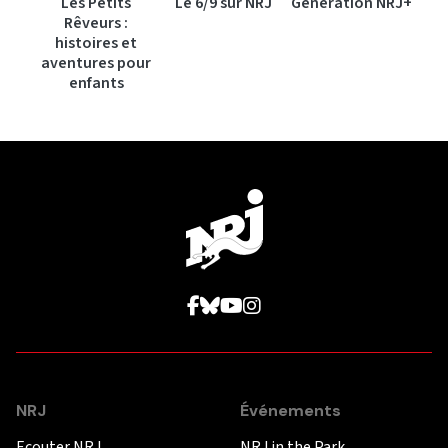
Les Petits
Le 6/9 sur NRJ
Génération NRJ+
Rêveurs :
histoires et
aventures pour
enfants
NRJ
Événements
Ecouter NRJ
NRJ in the Park