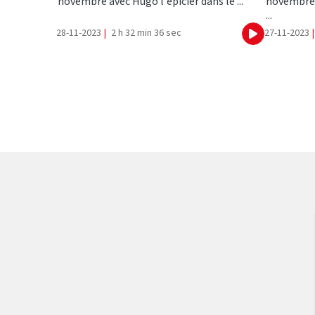
novembre avec Hugo l'épicier dans le ...
novembre 
...
28-11-2023
|
2 h 32 min 36 sec
27-11-2023
|
Ecouter