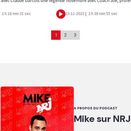
avec Claude Dartois une légende
novembre avec Coach Joe, profess
2 h 18 min 31 sec
23-11-2023
|
2 h 38 min 55 sec
Ecouter
1
2
3
A PROPOS DU PODCAST
Mike sur NRJ