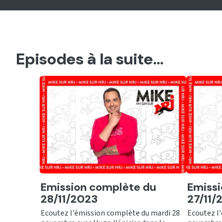
Episodes à la suite...
Ecouter
Ecout
Emission complète du
Emissi
28/11/2023
27/11/
Ecoutez l'émission complète du mardi 28
Ecoutez l