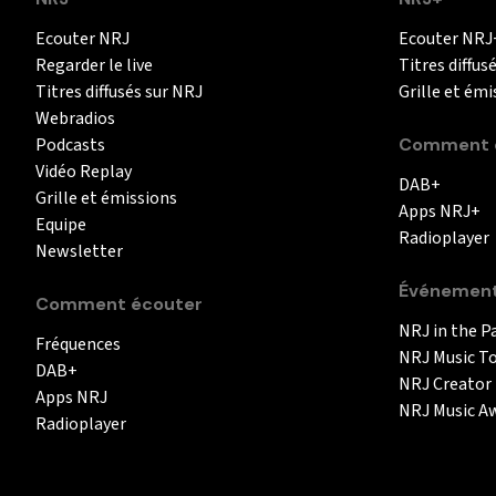
Ecouter NRJ
Ecouter NRJ
Regarder le live
Titres diffus
Titres diffusés sur NRJ
Grille et émi
Webradios
Podcasts
Comment é
Vidéo Replay
DAB+
Grille et émissions
Apps NRJ+
Equipe
Radioplayer
Newsletter
Événemen
Comment écouter
NRJ in the P
Fréquences
NRJ Music T
DAB+
NRJ Creator
Apps NRJ
NRJ Music A
Radioplayer