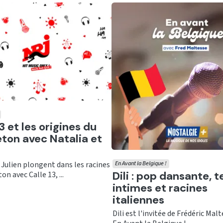
er
3 et les origines du
ton avec Natalia et
 Julien plongent dans les racines
En Avant la Belgique !
Ecouter
Dili : pop dansante, 
on avec Calle 13, ...
intimes et racines
italiennes
Dili est l'invitée de Frédéric Mal