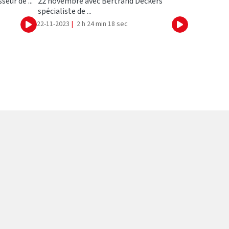
eur de ...
22 novembre avec Bertrand Deckers
spécialiste de ...
22-11-2023
|
2 h 24 min 18 sec
Ecouter
Ecouter