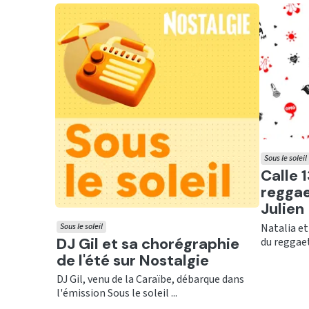
Sous le soleil
Ecout
Calle 1
reggae
Julien
Natalia et
Sous le soleil
Ecouter
DJ Gil et sa chorégraphie
du reggaet
de l'été sur Nostalgie
DJ Gil, venu de la Caraïbe, débarque dans
l'émission Sous le soleil ...