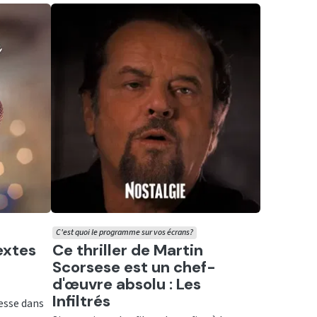
C'est quoi le programme sur vos écrans?
Ecouter
textes
Ce thriller de Martin
Scorsese est un chef-
d'œuvre absolu : Les
Infiltrés
tesse dans