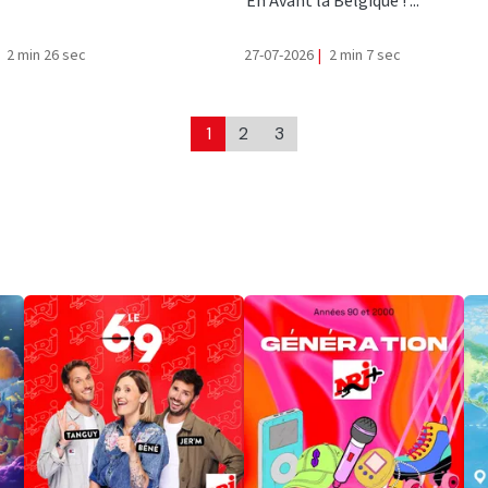
En Avant la Belgique ! ...
2 min 26 sec
27-07-2026
|
2 min 7 sec
1
2
3