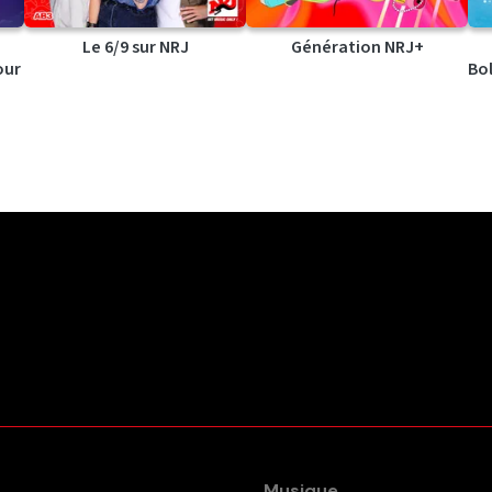
Le 6/9 sur NRJ
Génération NRJ+
our
Bol
Musique