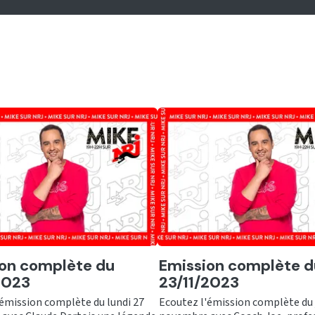
er
Ecouter
on complète du
Emission complète d
2023
23/11/2023
'émission complète du lundi 27
Ecoutez l'émission complète du 