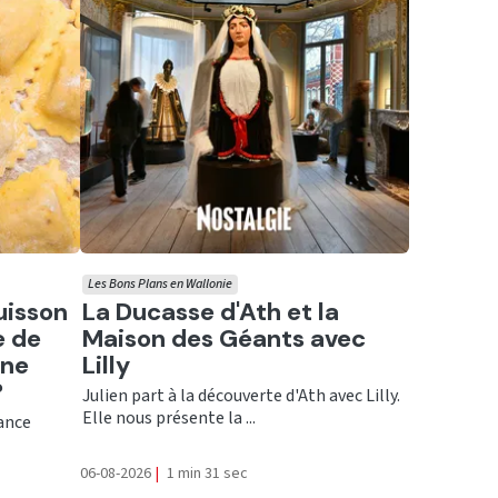
Les Bons Plans en Wallonie
Ecouter
uisson
La Ducasse d'Ath et la
e de
Maison des Géants avec
une
Lilly
?
Julien part à la découverte d'Ath avec Lilly.
Elle nous présente la ...
rance
06-08-2026
|
1 min 31 sec