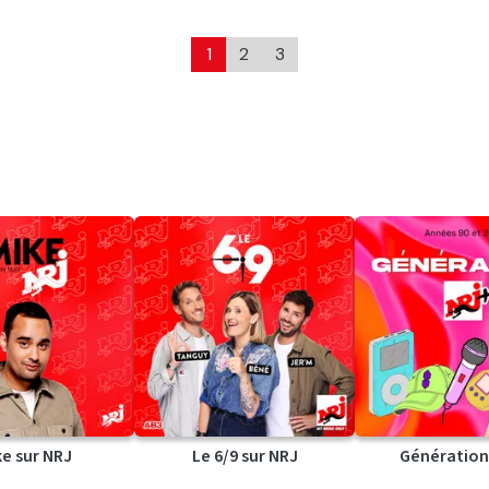
1
2
3
ke sur NRJ
Le 6/9 sur NRJ
Génération