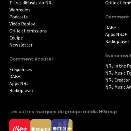
Titres diffusés sur NRJ
Grille et émi
Webradios
Podcasts
Comment é
Vidéo Replay
DAB+
Grille et émissions
Apps NRJ+
Equipe
Radioplayer
Newsletter
Événemen
Comment écouter
NRJ in the P
Fréquences
NRJ Music T
DAB+
NRJ Creator
Apps NRJ
NRJ Music A
Radioplayer
Les autres marques du groupe média NGroup