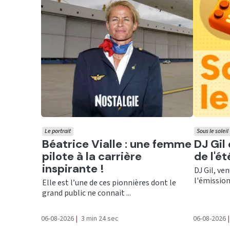
Le portrait
Sous le soleil
Ecouter
Ecout
Béatrice Vialle : une femme
DJ Gil
pilote à la carrière
de l'é
inspirante !
DJ Gil, ve
l'émission 
Elle est l’une de ces pionnières dont le
grand public ne connait ...
06-08-2026
|
3 min 24 sec
06-08-2026
|