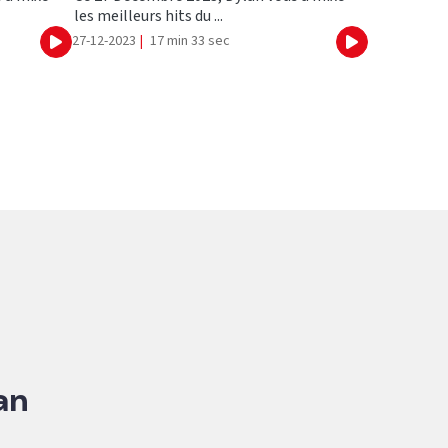
les meilleurs hits du ...
27-12-2023
|
17 min 33 sec
Ecouter
Ecouter
an