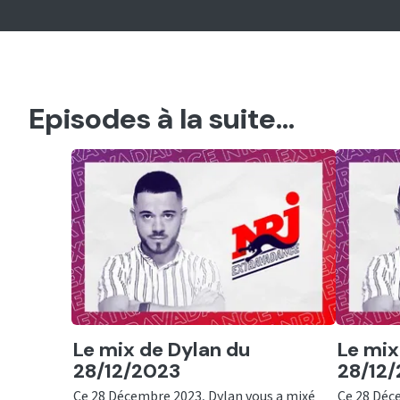
Episodes à la suite...
Ecouter
Ecout
Le mix de Dylan du
Le mix
28/12/2023
28/12
Ce 28 Décembre 2023, Dylan vous a mixé
Ce 28 Déc