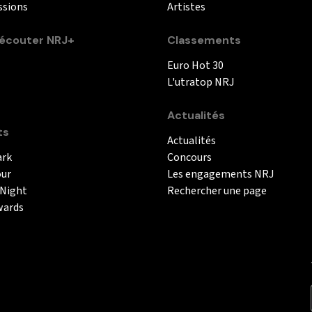
ssions
Artistes
couter NRJ+
Classements
Euro Hot 30
L'utratop NRJ
Actualités
ts
Actualités
ark
Concours
our
Les engagements NRJ
 Night
Rechercher une page
wards