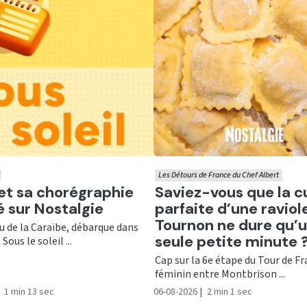
Les Détours de France du Chef Albert
er
Ecouter
 et sa chorégraphie
Saviez-vous que la c
té sur Nostalgie
parfaite d’une raviol
Tournon ne dure qu’
nu de la Caraïbe, débarque dans
seule petite minute 
Sous le soleil ...
Cap sur la 6e étape du Tour de F
féminin entre Montbrison ...
1 min 13 sec
06-08-2026
|
2 min 1 sec