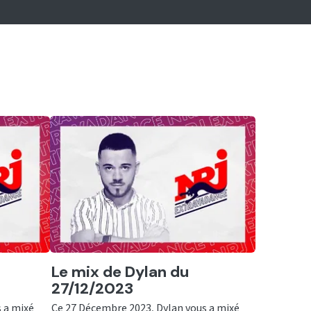
Ecouter
Le mix de Dylan du
27/12/2023
 a mixé
Ce 27 Décembre 2023, Dylan vous a mixé