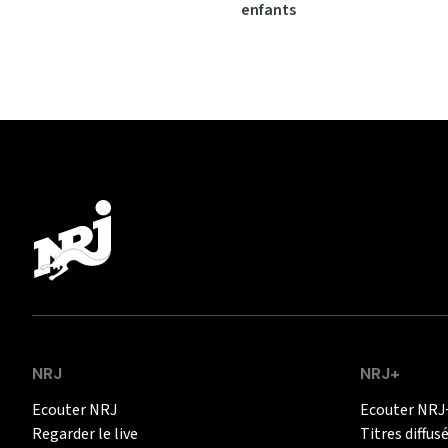
enfants
NRJ
NRJ+
Ecouter NRJ
Ecouter NRJ
Regarder le live
Titres diffus