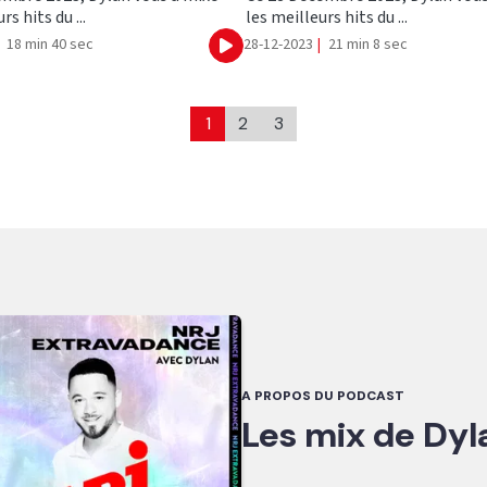
rs hits du ...
les meilleurs hits du ...
18 min 40 sec
28-12-2023
|
21 min 8 sec
Ecouter
1
2
3
A PROPOS DU PODCAST
Les mix de Dyl