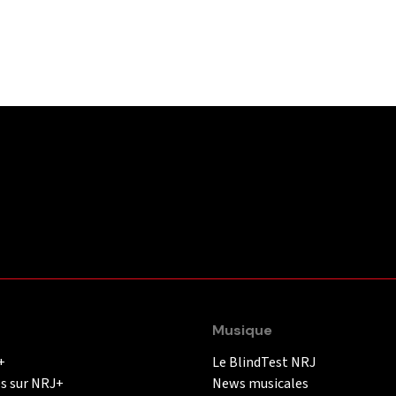
Musique
+
Le BlindTest NRJ
és sur NRJ+
News musicales