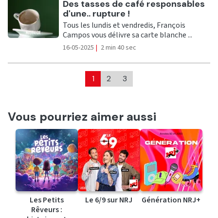
Ecouter
Des tasses de café responsables
d'une.. rupture !
Tous les lundis et vendredis, François
Campos vous délivre sa carte blanche ...
16-05-2025
|
2 min 40 sec
1
2
3
Vous pourriez aimer aussi
Les Petits
Le 6/9 sur NRJ
Génération NRJ+
Rêveurs :