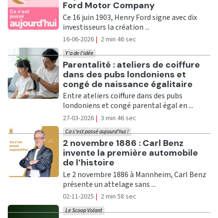
Ford Motor Company
Ce 16 juin 1903, Henry Ford signe avec dix
investisseurs la création ...
16-06-2026
|
2 min 46 sec
Y'a de l'idée
Ecouter
Parentalité : ateliers de coiffure
dans des pubs londoniens et
congé de naissance égalitaire
Entre ateliers coiffure dans des pubs
londoniens et congé parental égal en ...
27-03-2026
|
3 min 46 sec
Ca s'est passé aujourd'hui !
Ecouter
2 novembre 1886 : Carl Benz
invente la première automobile
de l’histoire
Le 2 novembre 1886 à Mannheim, Carl Benz
présente un attelage sans ...
02-11-2025
|
2 min 58 sec
Le Scoop Volant