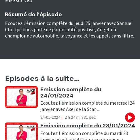
Mike sur NRJ
Résumé de l’épisode
Ecoutez l'émission complète du jeudi 25 janvier avec Samuel
Clot qui nous parle de parentalité positive, Angélina
championne automobile, la voyance et les appels sans filtre.
Episodes à la suite...
Ecouter
Emission complète du
24/01/2024
Ecoutez l'émission complète du mercredi 24
janvier avec Axel de la Star ...
24-01-2024
|
2 h 24 min 31 sec
Eco
Ecouter
Emission complète du 23/01/2024
Ecoutez l'émission complète du mardi 23
janvier avec Lionel Clerc escroc repenti, ...