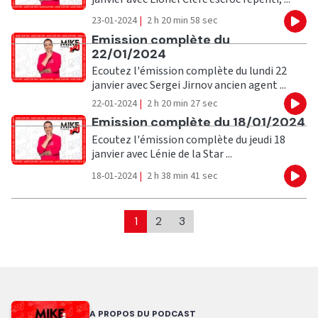
23-01-2024
|
2 h 20 min 58 sec
Eco
Ecouter
Emission complète du
22/01/2024
Ecoutez l'émission complète du lundi 22
janvier avec Sergei Jirnov ancien agent ...
22-01-2024
|
2 h 20 min 27 sec
Eco
Ecouter
Emission complète du 18/01/2024
Ecoutez l'émission complète du jeudi 18
janvier avec Lénie de la Star ...
18-01-2024
|
2 h 38 min 41 sec
Eco
1
2
3
A PROPOS DU PODCAST