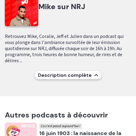
Mike sur NRJ
Retrouvez Mike, Coralie, Jeff et Julien dans un podcast qui
vous plonge dans l'ambiance survoltée de leur émission
quotidienne sur NRJ, diffusée chaque soir de 16h à 19h. Au
programme, trois heures de bonne humeur, de rires et de
délires ...
Description complète
Autres podcasts à découvrir
Ca s'est passé aujourd'hui !
Ecouter
16 juin 1903 : la naissance de la