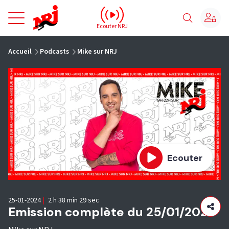
NRJ - Accueil
Ecouter NRJ
vous êtes ici
Accueil
Podcasts
Mike sur NRJ
Ecouter
25-01-2024
|
2 h 38 min 29 sec
Emission complète du 25/01/2024