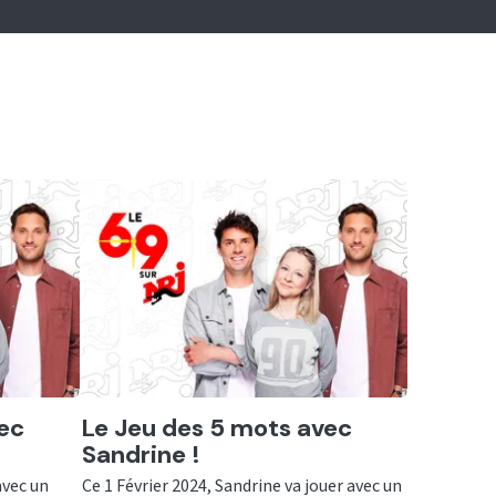
Ecouter
ec
Le Jeu des 5 mots avec
Sandrine !
avec un
Ce 1 Février 2024, Sandrine va jouer avec un