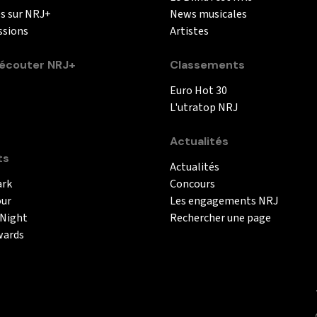
és sur NRJ+
News musicales
ssions
Artistes
couter NRJ+
Classements
Euro Hot 30
L'utratop NRJ
Actualités
ts
Actualités
ark
Concours
our
Les engagements NRJ
 Night
Rechercher une page
wards