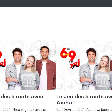
er
Ecouter
 des 5 mots avec
Le Jeu des 5 mots av
Aïcha !
er 2024, Nico va jouer avec un
Ce 2 Février 2024, Aïcha va jouer 