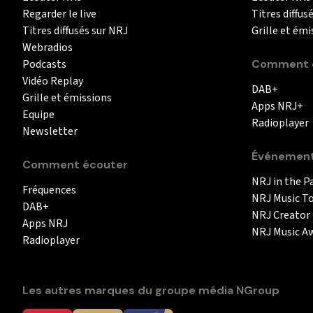
Regarder le live
Titres diffus
Titres diffusés sur NRJ
Grille et émi
Webradios
Podcasts
Comment é
Vidéo Replay
DAB+
Grille et émissions
Apps NRJ+
Equipe
Radioplayer
Newsletter
Événemen
Comment écouter
NRJ in the P
Fréquences
NRJ Music T
DAB+
NRJ Creator
Apps NRJ
NRJ Music A
Radioplayer
Les autres marques du groupe média NGroup