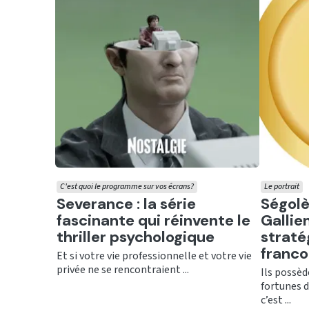
C'est quoi le programme sur vos écrans?
Le portrait
Ecouter
Ecout
Severance : la série
Ségolè
fascinante qui réinvente le
Gallien
thriller psychologique
straté
franc
Et si votre vie professionnelle et votre vie
privée ne se rencontraient ...
Ils possèd
fortunes d
c’est ...