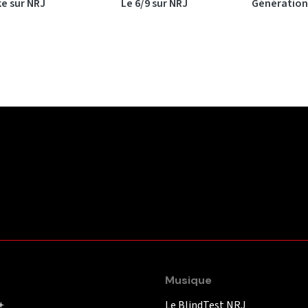
ke sur NRJ
Le 6/9 sur NRJ
Génération
Musique
+
Le BlindTest NRJ