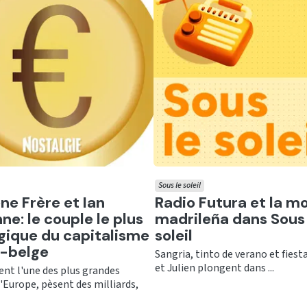
Sous le soleil
er
Ecouter
ne Frère et Ian
Radio Futura et la m
ne: le couple le plus
madrileña dans Sous 
gique du capitalisme
soleil
o-belge
Sangria, tinto de verano et fiesta
et Julien plongent dans ...
ent l'une des plus grandes
'Europe, pèsent des milliards,