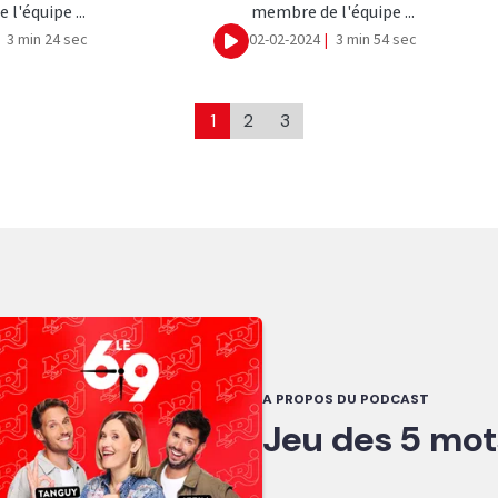
l'équipe ...
membre de l'équipe ...
3 min 24 sec
02-02-2024
|
3 min 54 sec
Ecouter
1
2
3
A PROPOS DU PODCAST
Jeu des 5 mot