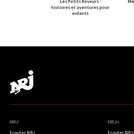
Les Petits Rêveurs :
Mi
histoires et aventures pour
enfants
NRJ
NRJ+
Ecouter NRJ
Ecouter NRJ