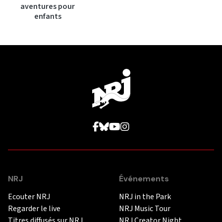
aventures pour
enfants
NRJ
Événements
Ecouter NRJ
NRJ in the Park
Regarder le live
NRJ Music Tour
Titres diffusés sur NRJ
NRJ Creator Night