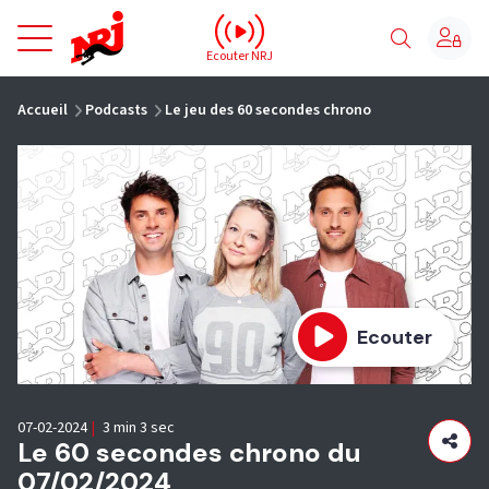
NRJ - Accueil
Ecouter NRJ
vous êtes ici
Accueil
Podcasts
Le jeu des 60 secondes chrono
Ecouter
07-02-2024
|
3 min 3 sec
Le 60 secondes chrono du
07/02/2024