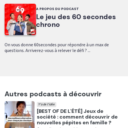
A PROPOS DU PODCAST
Le jeu des 60 secondes
chrono
On vous donne 60secondes pour répondre à un max de
questions. Arriverez-vous à relever le défi ? ...
Autres podcasts à découvrir
Y'a de l'idée
Ecouter
[BEST OF DE L'ÉTÉ] Jeux de
société : comment découvrir de
nouvelles pépites en famille ?