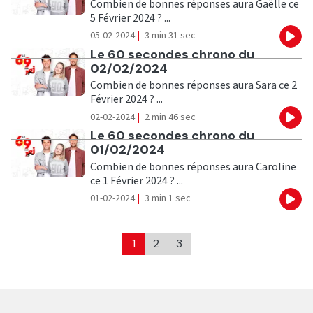
Combien de bonnes réponses aura Gaëlle ce
5 Février 2024 ? ...
05-02-2024
|
3 min 31 sec
Eco
Ecouter
Le 60 secondes chrono du
02/02/2024
Combien de bonnes réponses aura Sara ce 2
Février 2024 ? ...
02-02-2024
|
2 min 46 sec
Eco
Ecouter
Le 60 secondes chrono du
01/02/2024
Combien de bonnes réponses aura Caroline
ce 1 Février 2024 ? ...
01-02-2024
|
3 min 1 sec
Eco
1
2
3