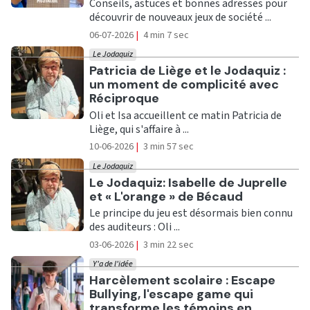
Conseils, astuces et bonnes adresses pour
découvrir de nouveaux jeux de société ...
06-07-2026
|
4 min 7 sec
Le Jodaquiz
Ecouter
Patricia de Liège et le Jodaquiz :
un moment de complicité avec
Réciproque
Oli et Isa accueillent ce matin Patricia de
Liège, qui s'affaire à ...
10-06-2026
|
3 min 57 sec
Le Jodaquiz
Ecouter
Le Jodaquiz: Isabelle de Juprelle
et « L'orange » de Bécaud
Le principe du jeu est désormais bien connu
des auditeurs : Oli ...
03-06-2026
|
3 min 22 sec
Y'a de l'idée
Ecouter
Harcèlement scolaire : Escape
Bullying, l'escape game qui
transforme les témoins en