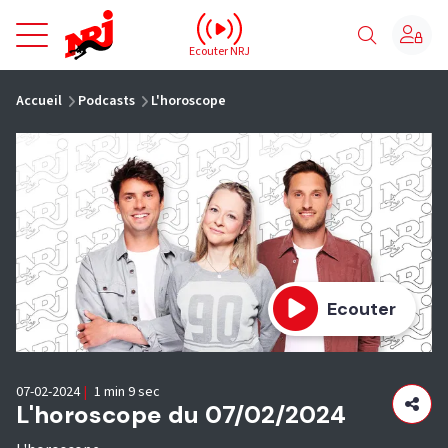
NRJ - Accueil
Ecouter NRJ
vous êtes ici
Accueil
Podcasts
L'horoscope
Ecouter
07-02-2024
|
1 min 9 sec
L'horoscope du 07/02/2024