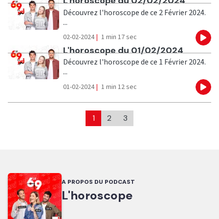
Ecouter
L'horoscope du 02/02/2024
Découvrez l'horoscope de ce 2 Février 2024.
...
02-02-2024
|
1 min 17 sec
Eco
Ecouter
L'horoscope du 01/02/2024
Découvrez l'horoscope de ce 1 Février 2024.
...
01-02-2024
|
1 min 12 sec
Eco
1
2
3
A PROPOS DU PODCAST
L'horoscope