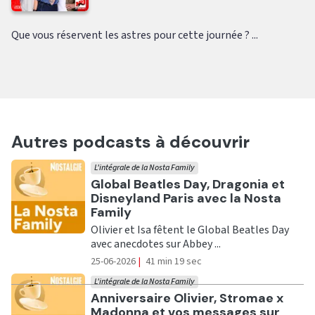
Que vous réservent les astres pour cette journée ? ...
Autres podcasts à découvrir
L'intégrale de la Nosta Family
Ecouter
Global Beatles Day, Dragonia et
Disneyland Paris avec la Nosta
Family
Olivier et Isa fêtent le Global Beatles Day
avec anecdotes sur Abbey ...
25-06-2026
|
41 min 19 sec
L'intégrale de la Nosta Family
Ecouter
Anniversaire Olivier, Stromae x
Madonna et vos messages sur