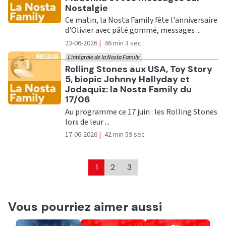
Nostalgie
Ce matin, la Nosta Family fête l'anniversaire
d'Olivier avec pâté gommé, messages ...
23-06-2026
|
46 min 3 sec
L'intégrale de la Nosta Family
Ecouter
Rolling Stones aux USA, Toy Story
5, biopic Johnny Hallyday et
Jodaquiz: la Nosta Family du
17/06
Au programme ce 17 juin : les Rolling Stones
lors de leur ...
17-06-2026
|
42 min 59 sec
1
2
3
Vous pourriez aimer aussi