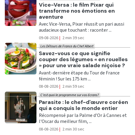
Ecouter
Vice-Versa : le film Pixar qui
transforme nos émotions en
aventure
Avec Vice-Versa, Pixar réussit un pari aussi
audacieux que touchant : raconter ...
09-08-2026
|
2 min 39 sec
Les Détours de France du Chef Albert
Ecouter
Savez-vous ce que signifie
couper des légumes « en rouelles
» pour une vraie salade niçoise ?
Avant-dernière étape du Tour de France
féminin ! Sur les 175 km ...
08-08-2026
|
2 min 59 sec
C'est quoi le programme sur vos écrans?
Ecouter
Parasite : le chef-d'œuvre coréen
qui a conquis le monde entier
Récompensé par la Palme d'Or à Cannes et
l'Oscar du meilleur film, ...
08-08-2026
|
2 min 30 sec