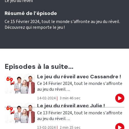
Le jeu du réveil
Résumé de l’épisode
Ce 15 Février 2024, tout le monde s'affronte au jeu du réveil.
Découvrez qui remporte le jeu !
Episodes à la suite...
Ecouter
Le jeu du réveil avec Cassandre !
Ce 14 Février 2024, tout le monde s'affronte
au jeu du réveil. ...
14-02-2024
|
3 min 46 sec
Eco
Ecouter
Le jeu du réveil avec Julie !
Ce 13 Février 2024, tout le monde s'affronte
au jeu du réveil. ...
13-02-2024
|
2 min 25 sec