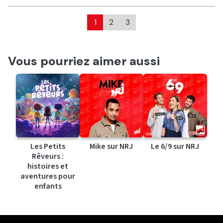
1
2
3
Vous pourriez aimer aussi
Les Petits
Mike sur NRJ
Le 6/9 sur NRJ
Rêveurs :
histoires et
aventures pour
enfants