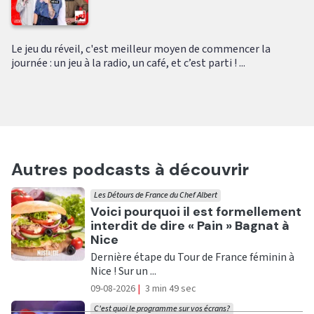
Le jeu du réveil, c'est meilleur moyen de commencer la
journée : un jeu à la radio, un café, et c’est parti ! ...
Autres podcasts à découvrir
Les Détours de France du Chef Albert
Ecouter
Voici pourquoi il est formellement
interdit de dire « Pain » Bagnat à
Nice
Dernière étape du Tour de France féminin à
Nice ! Sur un ...
09-08-2026
|
3 min 49 sec
C'est quoi le programme sur vos écrans?