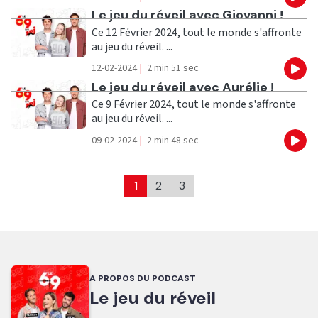
Eco
Ecouter
Le jeu du réveil avec Giovanni !
Ce 12 Février 2024, tout le monde s'affronte
au jeu du réveil. ...
12-02-2024
|
2 min 51 sec
Eco
Ecouter
Le jeu du réveil avec Aurélie !
Ce 9 Février 2024, tout le monde s'affronte
au jeu du réveil. ...
09-02-2024
|
2 min 48 sec
Eco
1
2
3
A PROPOS DU PODCAST
Le jeu du réveil