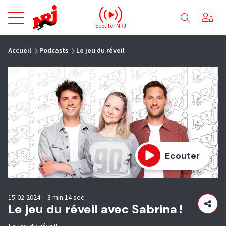
NRJ - Accueil
Ecouter NRJ
vous êtes ici
Accueil
Podcasts
Le jeu du réveil
Ecouter
15-02-2024
|
3 min 14 sec
Le jeu du réveil avec Sabrina !