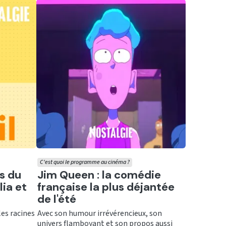
C'est quoi le programme au cinéma ?
Ecouter
es du
Jim Queen : la comédie
ia et
française la plus déjantée
de l'été
les racines
Avec son humour irrévérencieux, son
univers flamboyant et son propos aussi