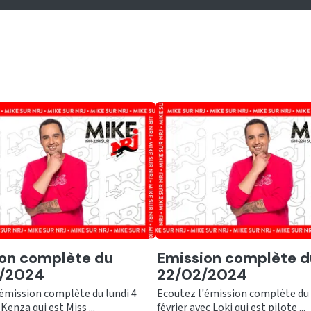
er
Ecouter
on complète du
Emission complète d
/2024
22/02/2024
'émission complète du lundi 4
Ecoutez l'émission complète du 
Kenza qui est Miss ...
février avec Loki qui est pilote ...