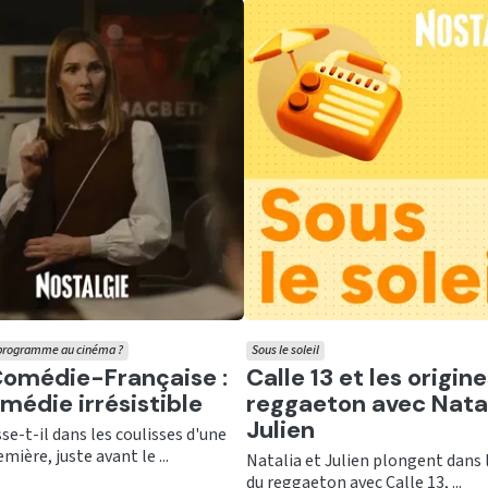
e programme au cinéma ?
Sous le soleil
er
Ecouter
Comédie-Française :
Calle 13 et les origin
médie irrésistible
reggaeton avec Natal
Julien
se-t-il dans les coulisses d'une
mière, juste avant le ...
Natalia et Julien plongent dans 
du reggaeton avec Calle 13, ...