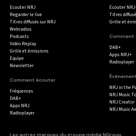
Ecouter NRJ
Ecouter NRJ
Regarder le live
Titres diffus
Titres diffusés sur NRJ
Grille et émi
Webradios
Podcasts
Comment é
Vidéo Replay
DAB+
Grille et émissions
Apps NRJ+
Equipe
Radioplayer
Newsletter
Événemen
Comment écouter
NRJ in the P
Fréquences
NRJ Music T
DAB+
NRJ Creator
Apps NRJ
NRJ Music A
Radioplayer
Les autres marques du groupe média NGroup