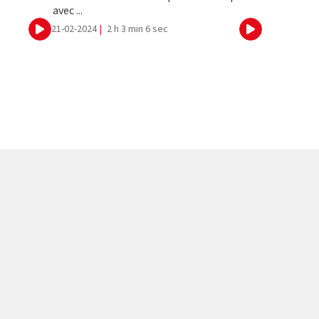
avec ...
21-02-2024
|
2 h 3 min 6 sec
Ecouter
Ecouter