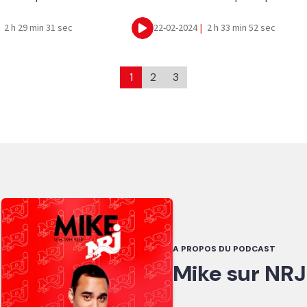
2 h 29 min 31 sec
22-02-2024
|
2 h 33 min 52 sec
Ecouter
1
2
3
A PROPOS DU PODCAST
Mike sur NRJ