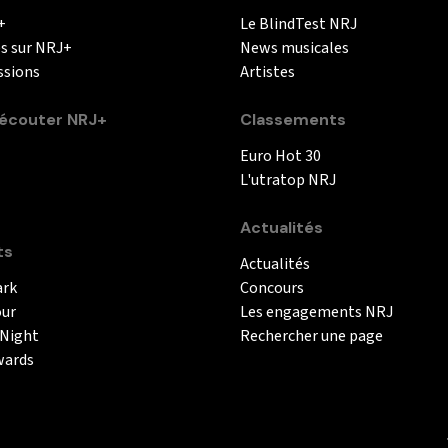
+
Le BlindTest NRJ
és sur NRJ+
News musicales
ssions
Artistes
couter NRJ+
Classements
Euro Hot 30
L'utratop NRJ
Actualités
ts
Actualités
ark
Concours
our
Les engagements NRJ
 Night
Rechercher une page
wards