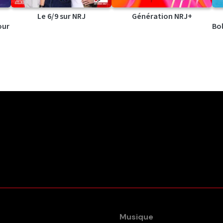
Le 6/9 sur NRJ
Génération NRJ+
our
Bol
Musique