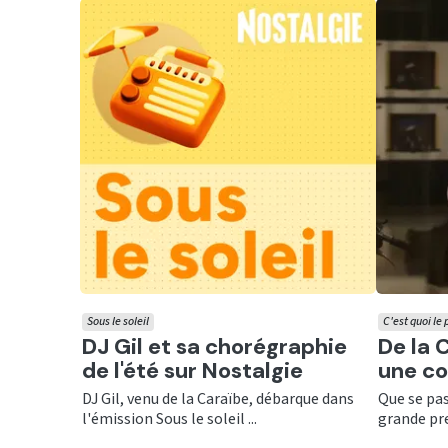
Sous le soleil
C'est quoi l
Ecouter
Ecout
DJ Gil et sa chorégraphie
De la 
de l'été sur Nostalgie
une co
DJ Gil, venu de la Caraïbe, débarque dans
Que se pas
l'émission Sous le soleil ...
grande pre