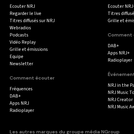
Ecouter NRJ
Ecouter NRJ
Regarder le live
Titres diffus
Titres diffusés sur NRJ
Grille et émi
Webradios
Podcasts
Comment é
Vidéo Replay
DAB+
Grille et émissions
Apps NRJ+
Equipe
Radioplayer
Newsletter
Événemen
Comment écouter
NRJ in the P
Fréquences
NRJ Music T
DAB+
NRJ Creator
Apps NRJ
NRJ Music A
Radioplayer
Les autres marques du groupe média NGroup