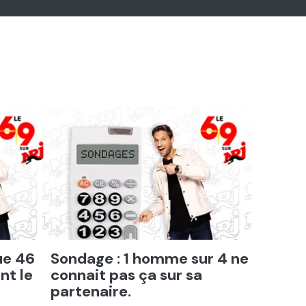
Ecouter
ue 46
Sondage : 1 homme sur 4 ne
nt le
connait pas ça sur sa
partenaire.