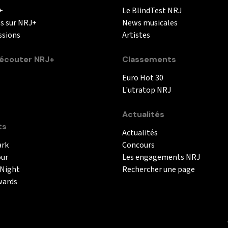
+
Le BlindTest NRJ
és sur NRJ+
News musicales
ssions
Artistes
couter NRJ+
Classements
Euro Hot 30
L'utratop NRJ
Actualités
ts
Actualités
ark
Concours
our
Les engagements NRJ
 Night
Rechercher une page
wards