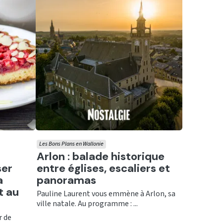
Les Bons Plans en Wallonie
Ecouter
Arlon : balade historique
ser
entre églises, escaliers et
a
panoramas
t au
Pauline Laurent vous emmène à Arlon, sa
ville natale. Au programme : ...
r de