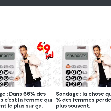
er
Ecouter
e : Dans 66% des
Sondage : la chose q
s c'est la femme qui
% des femmes perde
nt le plus sur ça.
plus souvent.