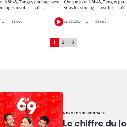
r, à 8h45, Tanguy partage avec
Chaque jour, à 8h45, Tanguy par
ndages insolites qu’il ...
vous les sondages insolites qu’il .
2 min 21 sec
23-02-2024
|
2 min 53 sec
Ecouter
1
2
3
A PROPOS DU PODCAST
Le chiffre du j