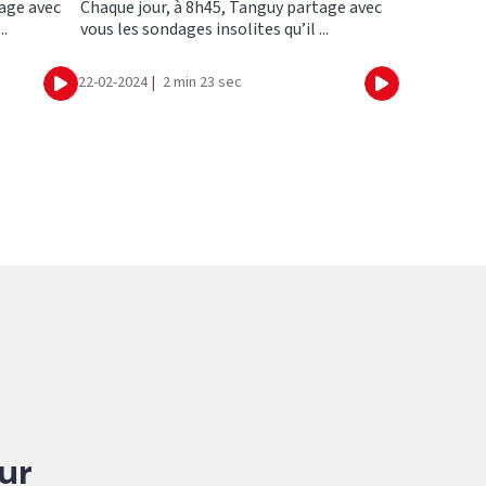
tage avec
Chaque jour, à 8h45, Tanguy partage avec
..
vous les sondages insolites qu’il ...
22-02-2024
|
2 min 23 sec
Ecouter
Ecouter
our