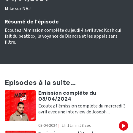
Mike sur NRJ
Résumé de l’épisode
Ecoutez l'émission complète du jeudi 4 avril avec Kosh qui
fait du beatbox, la voyance de Diandra et les appels sans
filtre.
Episodes à la suite...
Ecouter
Emission complète du
03/04/2024
Ecoutez l'émission complète du mercredi 3
avril avec une interview de Joseph ...
03-04-2024
|
2 h 12 min 58 sec
Eco