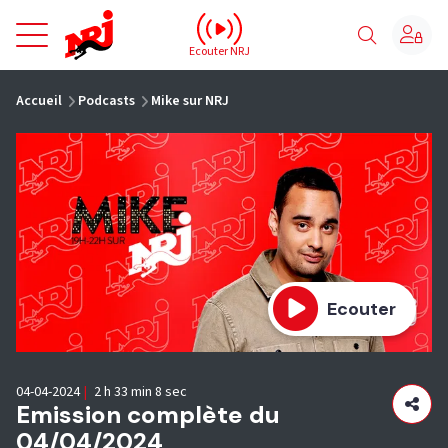
NRJ - Accueil
Ecouter NRJ
vous êtes ici
Accueil
Podcasts
Mike sur NRJ
Ecouter
04-04-2024
|
2 h 33 min 8 sec
Emission complète du
04/04/2024