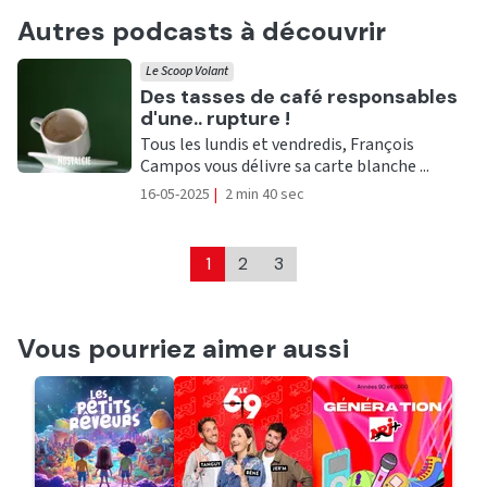
Autres podcasts à découvrir
Le Scoop Volant
Ecouter
Des tasses de café responsables
d'une.. rupture !
Tous les lundis et vendredis, François
Campos vous délivre sa carte blanche ...
16-05-2025
|
2 min 40 sec
1
2
3
Vous pourriez aimer aussi