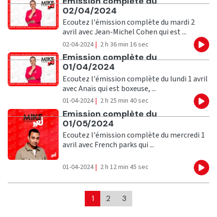
Ecouter
Emission complète du
02/04/2024
Ecoutez l'émission complète du mardi 2
avril avec Jean-Michel Cohen qui est ...
02-04-2024
|
2 h 36 min 16 sec
Eco
Ecouter
Emission complète du
01/04/2024
Ecoutez l'émission complète du lundi 1 avril
avec Anaïs qui est boxeuse, ...
01-04-2024
|
2 h 25 min 40 sec
Eco
Ecouter
Emission complète du
01/05/2024
Ecoutez l'émission complète du mercredi 1
avril avec French parks qui ...
01-04-2024
|
2 h 12 min 45 sec
Eco
1
2
3