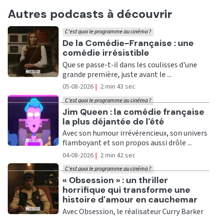
Autres podcasts à découvrir
C'est quoi le programme au cinéma ?
Ecouter
De la Comédie-Française : une
comédie irrésistible
Que se passe-t-il dans les coulisses d'une
grande première, juste avant le ...
05-08-2026
|
2 min 43 sec
C'est quoi le programme au cinéma ?
Ecouter
Jim Queen : la comédie française
la plus déjantée de l'été
Avec son humour irrévérencieux, son univers
flamboyant et son propos aussi drôle ...
04-08-2026
|
2 min 42 sec
C'est quoi le programme au cinéma ?
Ecouter
« Obsession » : un thriller
horrifique qui transforme une
histoire d'amour en cauchemar
Avec Obsession, le réalisateur Curry Barker