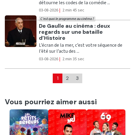
détourne les codes de la comédie ...
03-08-2026
|
2 min 45 sec
C'est quoi le programme au cinéma ?
Ecouter
De Gaulle au cinéma : deux
regards sur une bataille
d’Histoire
L’écran de la mer, c’est votre séquence de
l’été sur l’actu des ...
03-08-2026
|
2 min 35 sec
1
2
3
Vous pourriez aimer aussi