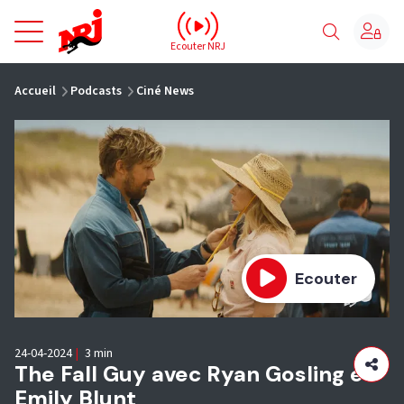
NRJ - Accueil
Ecouter NRJ
vous êtes ici
Accueil
Podcasts
Ciné News
Ecouter
24-04-2024
|
3 min
The Fall Guy avec Ryan Gosling et
Emily Blunt