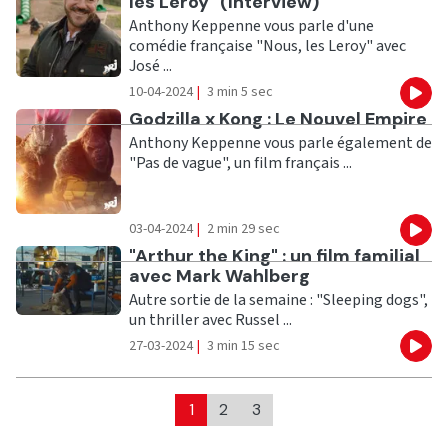
les Leroy" (Interview)
Anthony Keppenne vous parle d'une
comédie française "Nous, les Leroy" avec
José ...
10-04-2024
|
3 min 5 sec
Eco
Ecouter
Godzilla x Kong : Le Nouvel Empire
Anthony Keppenne vous parle également de
"Pas de vague", un film français ...
03-04-2024
|
2 min 29 sec
Eco
Ecouter
"Arthur the King" : un film familial
avec Mark Wahlberg
Autre sortie de la semaine : "Sleeping dogs",
un thriller avec Russel ...
27-03-2024
|
3 min 15 sec
Eco
1
2
3