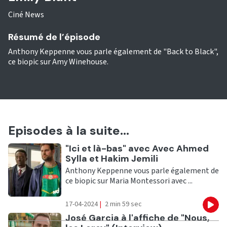
Ciné News
Résumé de l’épisode
Anthony Keppenne vous parle également de "Back to Black",
ce biopic sur Amy Winehouse.
Episodes à la suite...
Ecouter
"Ici et là-bas" avec Avec Ahmed
Sylla et Hakim Jemili
Anthony Keppenne vous parle également de
ce biopic sur Maria Montessori avec ...
17-04-2024
|
2 min 59 sec
Eco
Ecouter
José Garcia à l'affiche de "Nous,