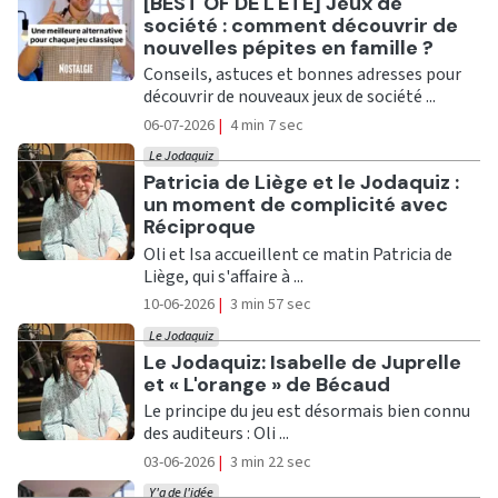
Ecouter
[BEST OF DE L'ÉTÉ] Jeux de
société : comment découvrir de
nouvelles pépites en famille ?
Conseils, astuces et bonnes adresses pour
découvrir de nouveaux jeux de société ...
06-07-2026
|
4 min 7 sec
Le Jodaquiz
Ecouter
Patricia de Liège et le Jodaquiz :
un moment de complicité avec
Réciproque
Oli et Isa accueillent ce matin Patricia de
Liège, qui s'affaire à ...
10-06-2026
|
3 min 57 sec
Le Jodaquiz
Ecouter
Le Jodaquiz: Isabelle de Juprelle
et « L'orange » de Bécaud
Le principe du jeu est désormais bien connu
des auditeurs : Oli ...
03-06-2026
|
3 min 22 sec
Y'a de l'idée