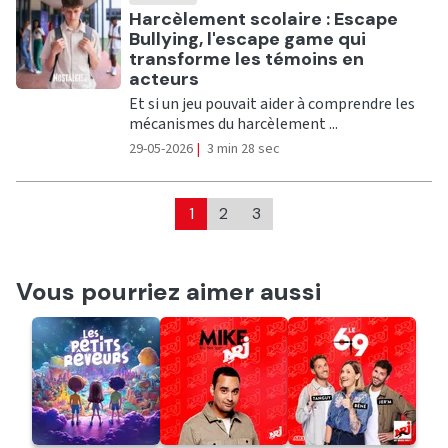
Ecouter
Harcèlement scolaire : Escape
Bullying, l'escape game qui
transforme les témoins en
acteurs
Et si un jeu pouvait aider à comprendre les
mécanismes du harcèlement ...
29-05-2026
|
3 min 28 sec
1
2
3
Vous pourriez aimer aussi