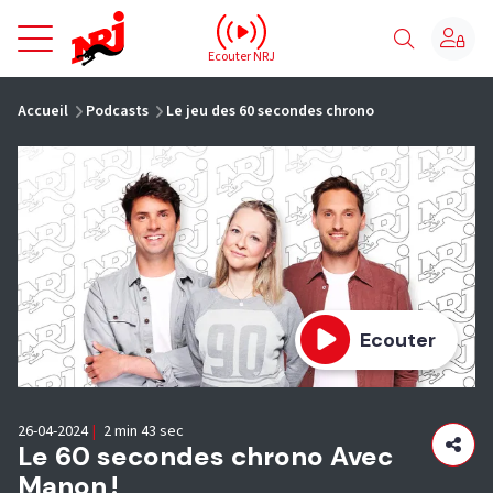
NRJ - Accueil
Ecouter NRJ
vous êtes ici
Accueil
Podcasts
Le jeu des 60 secondes chrono
Ecouter
26-04-2024
|
2 min 43 sec
Le 60 secondes chrono Avec
Manon !