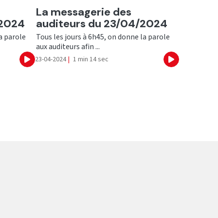
Ecouter
La messagerie des
/2024
auditeurs du 23/04/2024
a parole
Tous les jours à 6h45, on donne la parole
aux auditeurs afin ...
23-04-2024
|
1 min 14 sec
Ecouter
Ecouter