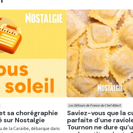
Les Détours de France du Chef Albert
er
Ecouter
 et sa chorégraphie
Saviez-vous que la c
té sur Nostalgie
parfaite d’une raviol
Tournon ne dure qu’
nu de la Caraïbe, débarque dans