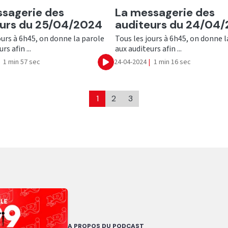
er
Ecouter
sagerie des
La messagerie des
eurs du 25/04/2024
auditeurs du 24/04
ours à 6h45, on donne la parole
Tous les jours à 6h45, on donne l
rs afin ...
aux auditeurs afin ...
1 min 57 sec
24-04-2024
|
1 min 16 sec
Ecouter
1
2
3
A PROPOS DU PODCAST