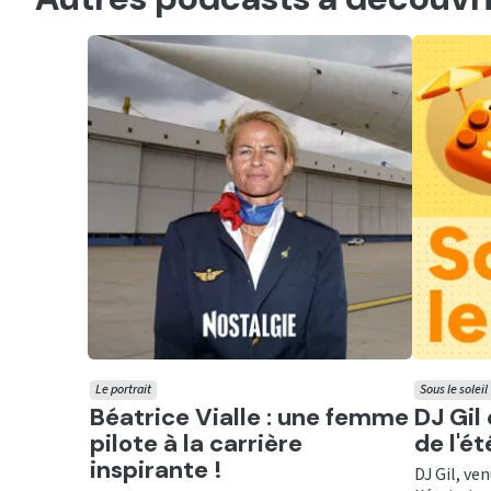
Le portrait
Sous le soleil
Ecouter
Ecout
Béatrice Vialle : une femme
DJ Gil
pilote à la carrière
de l'é
inspirante !
DJ Gil, ve