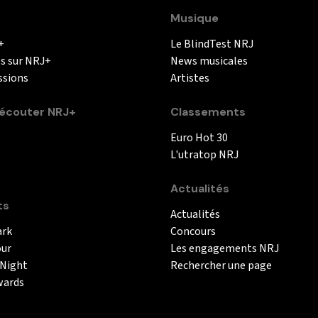
Musique
+
Le BlindTest NRJ
és sur NRJ+
News musicales
ssions
Artistes
couter NRJ+
Classements
Euro Hot 30
L'utratop NRJ
Actualités
ts
Actualités
ark
Concours
our
Les engagements NRJ
 Night
Rechercher une page
wards