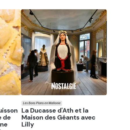
Les Bons Plans en Wallonie
Ecouter
uisson
La Ducasse d'Ath et la
e de
Maison des Géants avec
une
Lilly