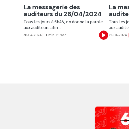
Ecouter
Ecout
La messagerie des
La mes
auditeurs du 26/04/2024
audit
Tous les jours à 6h45, on donne la parole
Tous les j
aux auditeurs afin ...
aux auditeu
26-04-2024
|
1 min 39 sec
25-04-2024
|
Ecouter