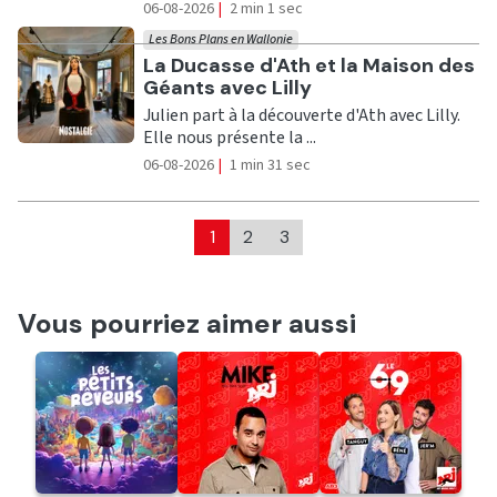
06-08-2026
|
2 min 1 sec
Les Bons Plans en Wallonie
Ecouter
La Ducasse d'Ath et la Maison des
Géants avec Lilly
Julien part à la découverte d'Ath avec Lilly.
Elle nous présente la ...
06-08-2026
|
1 min 31 sec
1
2
3
Vous pourriez aimer aussi