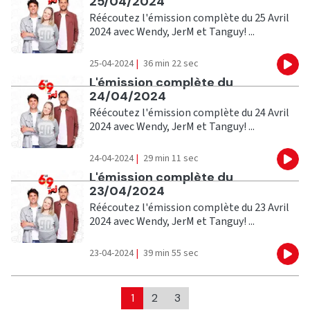
25/04/2024
Réécoutez l'émission complète du 25 Avril
2024 avec Wendy, JerM et Tanguy! ...
25-04-2024
|
36 min 22 sec
Eco
Ecouter
L'émission complète du
24/04/2024
Réécoutez l'émission complète du 24 Avril
2024 avec Wendy, JerM et Tanguy! ...
24-04-2024
|
29 min 11 sec
Eco
Ecouter
L'émission complète du
23/04/2024
Réécoutez l'émission complète du 23 Avril
2024 avec Wendy, JerM et Tanguy! ...
23-04-2024
|
39 min 55 sec
Eco
1
2
3