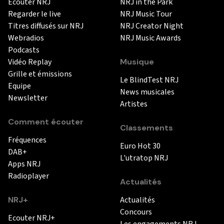
Ecouter NRJ
NRJ in the Park
Regarder le live
NRJ Music Tour
Titres diffusés sur NRJ
NRJ Creator Night
Webradios
NRJ Music Awards
Podcasts
Vidéo Replay
Musique
Grille et émissions
Le BlindTest NRJ
Equipe
News musicales
Newsletter
Artistes
Comment écouter
Classements
Fréquences
Euro Hot 30
DAB+
L'utratop NRJ
Apps NRJ
Radioplayer
Actualités
NRJ+
Actualités
Concours
Ecouter NRJ+
Les engagements NRJ