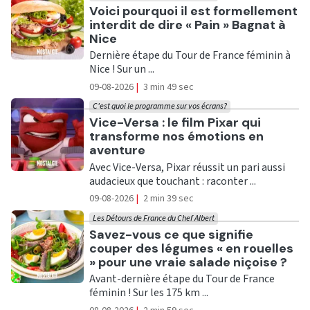
Ecouter
Voici pourquoi il est formellement
interdit de dire « Pain » Bagnat à
Nice
Dernière étape du Tour de France féminin à
Nice ! Sur un ...
09-08-2026
|
3 min 49 sec
C'est quoi le programme sur vos écrans?
Ecouter
Vice-Versa : le film Pixar qui
transforme nos émotions en
aventure
Avec Vice-Versa, Pixar réussit un pari aussi
audacieux que touchant : raconter ...
09-08-2026
|
2 min 39 sec
Les Détours de France du Chef Albert
Ecouter
Savez-vous ce que signifie
couper des légumes « en rouelles
» pour une vraie salade niçoise ?
Avant-dernière étape du Tour de France
féminin ! Sur les 175 km ...