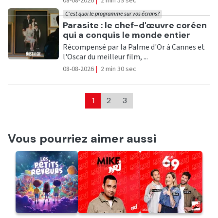
08-08-2026
|
2 min 59 sec
C'est quoi le programme sur vos écrans?
Ecouter
Parasite : le chef-d'œuvre coréen
qui a conquis le monde entier
Récompensé par la Palme d'Or à Cannes et
l'Oscar du meilleur film, ...
08-08-2026
|
2 min 30 sec
1
2
3
Vous pourriez aimer aussi