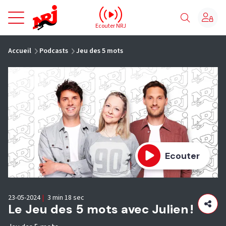
NRJ - Accueil
Ecouter NRJ
vous êtes ici
Accueil
Podcasts
Jeu des 5 mots
Ecouter
23-05-2024
|
3 min 18 sec
Le Jeu des 5 mots avec Julien !