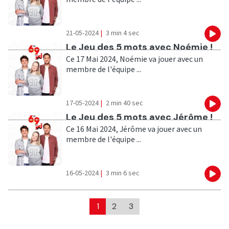
21-05-2024
|
3 min 4 sec
Eco
Ecouter
Le Jeu des 5 mots avec Noémie !
Ce 17 Mai 2024, Noémie va jouer avec un
membre de l'équipe ...
17-05-2024
|
2 min 40 sec
Eco
Ecouter
Le Jeu des 5 mots avec Jérôme !
Ce 16 Mai 2024, Jérôme va jouer avec un
membre de l'équipe ...
16-05-2024
|
3 min 6 sec
Eco
1
2
3