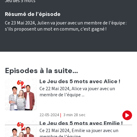
Jeu des 5 mots
Résumé de l’épisode
Ce 23 Mai 2024, Julien va jouer avec un membre de l'équipe :
s'ils proposent un mot en commun, c'est gagné !
Episodes à la suite...
Ecouter
Le Jeu des 5 mots avec Alice !
Ce 22 Mai 2024, Alice va jouer avec un
membre de l'équipe ...
22-05-2024
|
3 min 28 sec
Eco
Ecouter
Le Jeu des 5 mots avec Emilie !
Ce 21 Mai 2024, Emilie va jouer avec un
membre de l'équipe ...