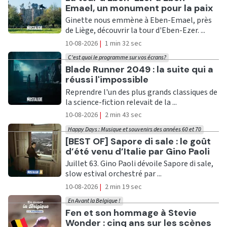
Emael, un monument pour la paix
Ginette nous emmène à Eben-Emael, près
de Liège, découvrir la tour d'Eben-Ezer. ...
10-08-2026
|
1 min 32 sec
C'est quoi le programme sur vos écrans?
Ecouter
Blade Runner 2049 : la suite qui a
réussi l'impossible
Reprendre l'un des plus grands classiques de
la science-fiction relevait de la ...
10-08-2026
|
2 min 43 sec
Happy Days : Musique et souvenirs des années 60 et 70
Ecouter
[BEST OF] Sapore di sale : le goût
d’été venu d’Italie par Gino Paoli
Juillet 63. Gino Paoli dévoile Sapore di sale,
slow estival orchestré par ...
10-08-2026
|
2 min 19 sec
En Avant la Belgique !
Ecouter
Fen et son hommage à Stevie
Wonder : cinq ans sur les scènes