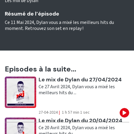
Les mix de Dylan
Résumé de l’épisode
Ce 11 Mai 2024, Dylan vous a mixé les meilleurs hits du
moment. Retrouvez son set en replay !
Episodes à la suite...
Ecouter
Le mix de Dylan du 27/04/2024
Ce 27 Avril 2024, Dylan vous a mixé les
meilleurs hits du ...
27-04-2024
|
1 h 57 min 1 sec
Eco
Ecouter
Le mix de Dylan du 20/04/2024
Ce 20 Avril 2024, Dylan vous a mixé les
meilleurs hits du ...