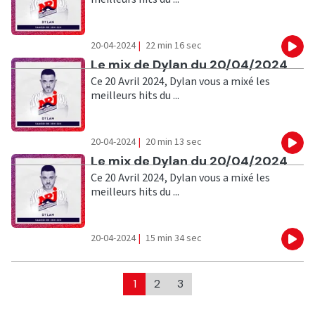
20-04-2024
|
22 min 16 sec
Eco
Ecouter
Le mix de Dylan du 20/04/2024
Ce 20 Avril 2024, Dylan vous a mixé les
meilleurs hits du ...
20-04-2024
|
20 min 13 sec
Eco
Ecouter
Le mix de Dylan du 20/04/2024
Ce 20 Avril 2024, Dylan vous a mixé les
meilleurs hits du ...
20-04-2024
|
15 min 34 sec
Eco
1
2
3