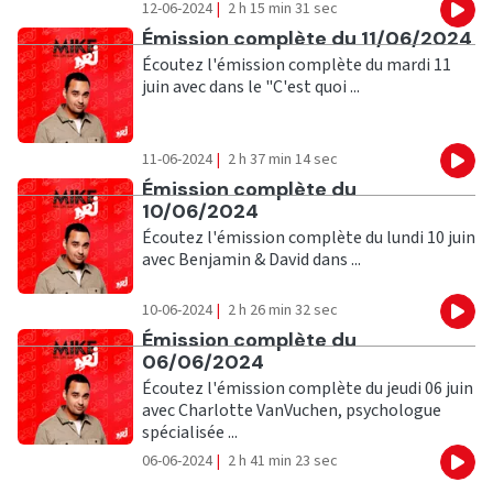
12-06-2024
|
2 h 15 min 31 sec
Eco
Ecouter
Émission complète du 11/06/2024
Écoutez l'émission complète du mardi 11
juin avec dans le "C'est quoi ...
11-06-2024
|
2 h 37 min 14 sec
Eco
Ecouter
Émission complète du
10/06/2024
Écoutez l'émission complète du lundi 10 juin
avec Benjamin & David dans ...
10-06-2024
|
2 h 26 min 32 sec
Eco
Ecouter
Émission complète du
06/06/2024
Écoutez l'émission complète du jeudi 06 juin
avec Charlotte VanVuchen, psychologue
spécialisée ...
06-06-2024
|
2 h 41 min 23 sec
Eco