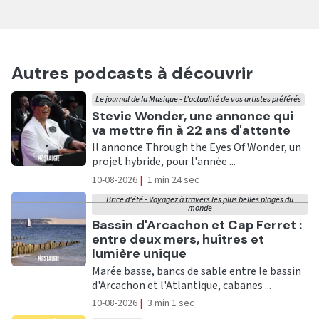
Autres podcasts à découvrir
Le journal de la Musique - L'actualité de vos artistes préférés
Ecouter
Stevie Wonder, une annonce qui
va mettre fin à 22 ans d'attente
Il annonce Through the Eyes Of Wonder, un
projet hybride, pour l'année ...
10-08-2026
|
1 min 24 sec
Brice d'été - Voyagez à travers les plus belles plages du
monde
Ecouter
Bassin d'Arcachon et Cap Ferret :
entre deux mers, huîtres et
lumière unique
Marée basse, bancs de sable entre le bassin
d'Arcachon et l'Atlantique, cabanes ...
10-08-2026
|
3 min 1 sec