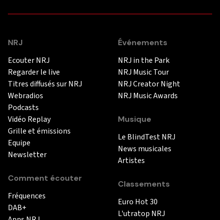
NRJ
Événements
Ecouter NRJ
NRJ in the Park
Regarder le live
NRJ Music Tour
Titres diffusés sur NRJ
NRJ Creator Night
Webradios
NRJ Music Awards
Podcasts
Vidéo Replay
Musique
Grille et émissions
Le BlindTest NRJ
Equipe
News musicales
Newsletter
Artistes
Comment écouter
Classements
Fréquences
Euro Hot 30
DAB+
L'utratop NRJ
Apps NRJ