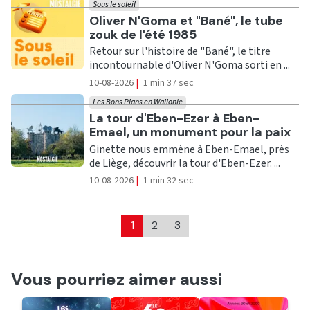
Sous le soleil
Ecouter
Oliver N'Goma et "Bané", le tube
zouk de l'été 1985
Retour sur l'histoire de "Bané", le titre
incontournable d'Oliver N'Goma sorti en ...
10-08-2026
|
1 min 37 sec
Les Bons Plans en Wallonie
Ecouter
La tour d'Eben-Ezer à Eben-
Emael, un monument pour la paix
Ginette nous emmène à Eben-Emael, près
de Liège, découvrir la tour d'Eben-Ezer. ...
10-08-2026
|
1 min 32 sec
1
2
3
Vous pourriez aimer aussi