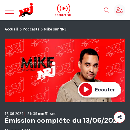
NRJ - Accueil
Ecouter NRJ
vous êtes ici
Accueil
Podcasts
Mike sur NRJ
Ecouter
13-06-2024
|
2 h 39 min 51 sec
Émission complète du 13/06/2024