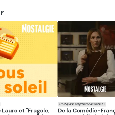
r
C'est quoi le programme au cinéma ?
er
Ecouter
e Lauro et "Fragole,
De la Comédie-Franç