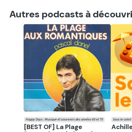
Autres podcasts à découvri
Happy Days : Musique et souvenirs des années 60 et 70
Sous le soleil
Ecouter
Ecout
[BEST OF] La Plage
Achill