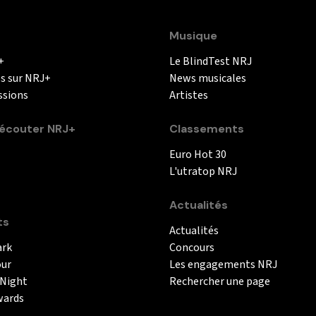
Musique
+
Le BlindTest NRJ
és sur NRJ+
News musicales
ssions
Artistes
couter NRJ+
Classements
Euro Hot 30
L'utratop NRJ
Actualités
ts
Actualités
ark
Concours
our
Les engagements NRJ
 Night
Rechercher une page
wards