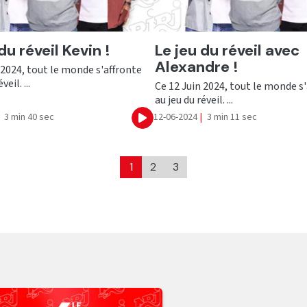
er
Ecouter
du réveil Kevin !
Le jeu du réveil avec
Alexandre !
 2024, tout le monde s'affronte
veil. ...
Ce 12 Juin 2024, tout le monde s
au jeu du réveil. ...
3 min 40 sec
12-06-2024
|
3 min 11 sec
Ecouter
1
2
3