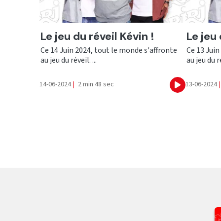
Ecouter
Ecout
Le jeu du réveil Kévin !
Le jeu 
Ce 14 Juin 2024, tout le monde s'affronte
Ce 13 Juin
au jeu du réveil. ...
au jeu du ré
14-06-2024
|
2 min 48 sec
13-06-2024
|
Ecouter