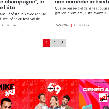
e champagne", le
une comédie irrésist
e l'été
Que se passe-t-il dans les coulis
grande première, juste avant le ..
ns l'été italien avec Achille
tiste icône du festival de ...
2 min 5 sec
05-08-2026
|
2 min 43 sec
1
2
3