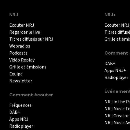
NRJ
NRJ+
Ecouter NRJ
Ecouter NRJ
Regarder le live
Titres diffus
Titres diffusés sur NRJ
Grille et émi
Webradios
Podcasts
Comment é
Vidéo Replay
DAB+
Grille et émissions
Apps NRJ+
Equipe
Radioplayer
Newsletter
Événemen
Comment écouter
NRJ in the P
Fréquences
NRJ Music T
DAB+
NRJ Creator
Apps NRJ
NRJ Music A
Radioplayer