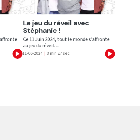
Ecouter
Le jeu du réveil avec
Stéphanie !
'affronte
Ce 11 Juin 2024, tout le monde s'affronte
au jeu du réveil. ...
11-06-2024
|
3 min 27 sec
Ecouter
Ecouter