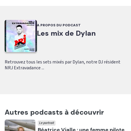
A PROPOS DU PODCAST
Les mix de Dylan
Retrouvez tous les sets mixés par Dylan, notre DJ résident
NRJ Extravadance ...
Autres podcasts à découvrir
Le portrait
Ecouter
Béatrice Vialle : une femme pilote