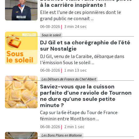
à la carrière inspirante !
Elle est l’une de ces pionnières dont le
grand public ne connait ...
06-08-2026
|
3 min 24 sec
Sous le soleil
Ecouter
DJ Gil et sa chorégraphie de l'été
sur Nostalgie
DJ Gil, venu de la Caraïbe, débarque dans
l'émission Sous le soleil ...
06-08-2026
|
1 min 13 sec
Les Détours de France du Chef Albert
Ecouter
Saviez-vous que la cuisson
parfaite d’une raviole de Tournon
ne dure qu’une seule petite
minute ?
Cap sur la 6e étape du Tour de France
féminin entre Montbrison ...
06-08-2026
|
2 min 1 sec
Les Bons Plans en Wallonie