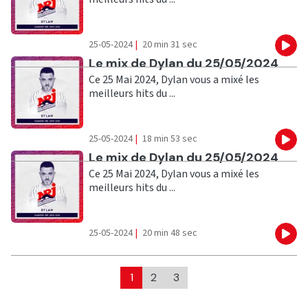
25-05-2024
|
20 min 31 sec
Eco
Ecouter
Le mix de Dylan du 25/05/2024
Ce 25 Mai 2024, Dylan vous a mixé les
meilleurs hits du ...
25-05-2024
|
18 min 53 sec
Eco
Ecouter
Le mix de Dylan du 25/05/2024
Ce 25 Mai 2024, Dylan vous a mixé les
meilleurs hits du ...
25-05-2024
|
20 min 48 sec
Eco
1
2
3