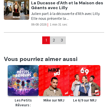
Ecouter
La Ducasse d'Ath et la Maison des
Géants avec Lilly
Julien part à la découverte d'Ath avec Lilly.
Elle nous présente la ...
06-08-2026
|
1 min 31 sec
1
2
3
Vous pourriez aimer aussi
Les Petits
Mike sur NRJ
Le 6/9 sur NRJ
Rêveurs :