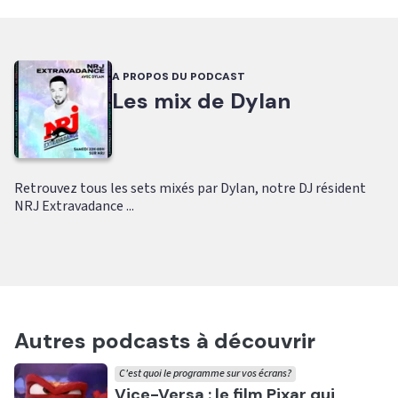
A PROPOS DU PODCAST
Les mix de Dylan
Retrouvez tous les sets mixés par Dylan, notre DJ résident
NRJ Extravadance ...
Autres podcasts à découvrir
C'est quoi le programme sur vos écrans?
Ecouter
Vice-Versa : le film Pixar qui