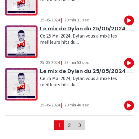
25-05-2024
|
20 min 31 sec
Eco
Ecouter
Le mix de Dylan du 25/05/2024
Ce 25 Mai 2024, Dylan vous a mixé les
meilleurs hits du ...
25-05-2024
|
18 min 53 sec
Eco
Ecouter
Le mix de Dylan du 25/05/2024
Ce 25 Mai 2024, Dylan vous a mixé les
meilleurs hits du ...
25-05-2024
|
20 min 48 sec
Eco
1
2
3