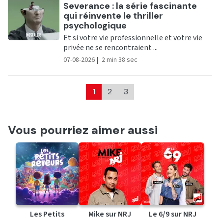
Ecouter
Severance : la série fascinante
qui réinvente le thriller
psychologique
Et si votre vie professionnelle et votre vie
privée ne se rencontraient ...
07-08-2026
|
2 min 38 sec
1
2
3
Vous pourriez aimer aussi
Les Petits
Mike sur NRJ
Le 6/9 sur NRJ