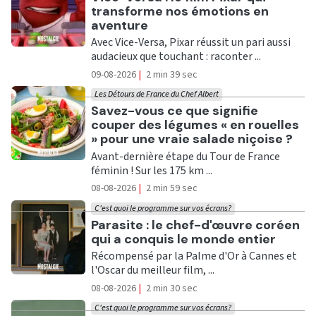
transforme nos émotions en
aventure
Avec Vice-Versa, Pixar réussit un pari aussi
audacieux que touchant : raconter ...
09-08-2026
|
2 min 39 sec
Les Détours de France du Chef Albert
Ecouter
Savez-vous ce que signifie
couper des légumes « en rouelles
» pour une vraie salade niçoise ?
Avant-dernière étape du Tour de France
féminin ! Sur les 175 km ...
08-08-2026
|
2 min 59 sec
C'est quoi le programme sur vos écrans?
Ecouter
Parasite : le chef-d'œuvre coréen
qui a conquis le monde entier
Récompensé par la Palme d'Or à Cannes et
l'Oscar du meilleur film, ...
08-08-2026
|
2 min 30 sec
C'est quoi le programme sur vos écrans?