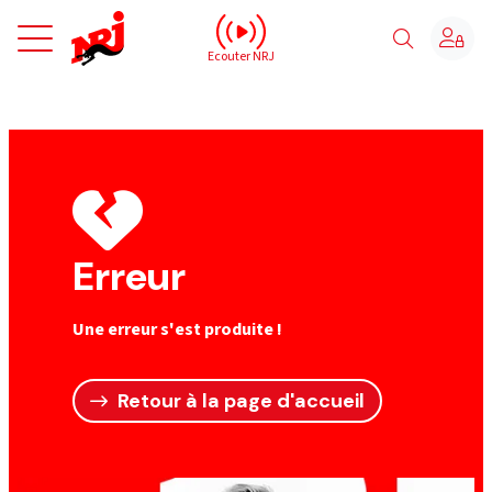
NRJ - Accueil
Ecouter NRJ
Erreur
Une erreur s'est produite !
Retour à la page d'accueil