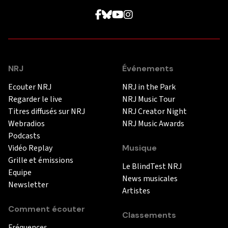
NRJ
Événements
Ecouter NRJ
NRJ in the Park
Regarder le live
NRJ Music Tour
Titres diffusés sur NRJ
NRJ Creator Night
Webradios
NRJ Music Awards
Podcasts
Vidéo Replay
Musique
Grille et émissions
Le BlindTest NRJ
Equipe
News musicales
Newsletter
Artistes
Comment écouter
Classements
Fréquences