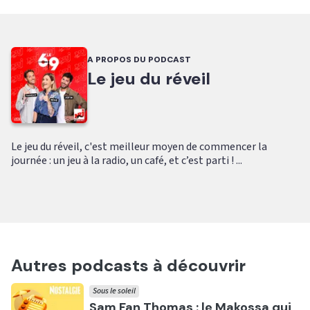
A PROPOS DU PODCAST
Le jeu du réveil
Le jeu du réveil, c'est meilleur moyen de commencer la
journée : un jeu à la radio, un café, et c’est parti ! ...
Autres podcasts à découvrir
Sous le soleil
Ecouter
Sam Fan Thomas : le Makossa qui