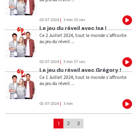
03-07-2024
|
3 min 33 sec
Eco
Ecouter
Le jeu du réveil avec Isa !
Ce 2 Juillet 2024, tout le monde s'affronte
au jeu du réveil. ...
02-07-2024
|
3 min 37 sec
Eco
Ecouter
Le jeu du réveil avec Grégory !
Ce 1 Juillet 2024, tout le monde s'affronte
au jeu du réveil. ...
01-07-2024
|
3 min
Eco
1
2
3