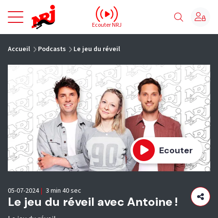
NRJ - Accueil
Ecouter NRJ
vous êtes ici
Accueil
Podcasts
Le jeu du réveil
Ecouter
05-07-2024
|
3 min 40 sec
Le jeu du réveil avec Antoine !