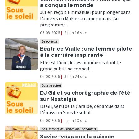
a conquis le monde
Julien reçoit Emmanuel pour plonger dans
l'univers du Makossa camerounais. Au
programme ...
07-08-2026
|
2 min 16 sec
Le portrait
Ecouter
Béatrice Vialle : une femme pilote
à la carrière inspirante !
Elle est l’une de ces pionnières dont le
grand public ne connait ...
06-08-2026
|
3 min 24 sec
Sous le soleil
Ecouter
DJ Gil et sa chorégraphie de l'été
sur Nostalgie
DJ Gil, venu de la Caraïbe, débarque dans
l'émission Sous le soleil ...
06-08-2026
|
1 min 13 sec
Les Détours de France du Chef Albert
Ecouter
Saviez-vous que la cuisson