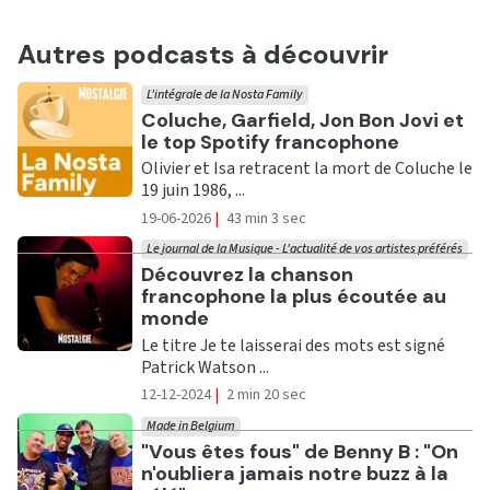
Autres podcasts à découvrir
L'intégrale de la Nosta Family
Ecouter
Coluche, Garfield, Jon Bon Jovi et
le top Spotify francophone
Olivier et Isa retracent la mort de Coluche le
19 juin 1986, ...
19-06-2026
|
43 min 3 sec
Le journal de la Musique - L'actualité de vos artistes préférés
Ecouter
Découvrez la chanson
francophone la plus écoutée au
monde
Le titre Je te laisserai des mots est signé
Patrick Watson ...
12-12-2024
|
2 min 20 sec
Made in Belgium
Ecouter
"Vous êtes fous" de Benny B : "On
n'oubliera jamais notre buzz à la