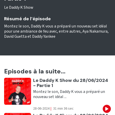
Le Daddy K Show
Résumé de l’épisode
Montez le son, Daddy K vous a préparé un nouveau set idéal
pour une ambiance de feu avec, entre autres, Aya Nakamura,
David Guetta et Daddy Yankee
Episodes à la suite...
Ecouter
Le Daddy K Show du 28/06/2024
- Partie 1
Montez le son, Daddy K vous a préparé un
nouveau set idéal ...
28-06-2024
|
31 min 36 sec
Eco