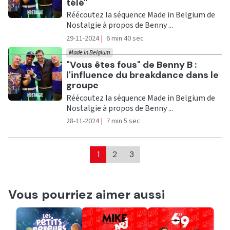
télé"
Réécoutez la séquence Made in Belgium de
Nostalgie à propos de Benny ...
29-11-2024
|
6 min 40 sec
Made in Belgium
Ecouter
"Vous êtes fous" de Benny B :
l'influence du breakdance dans le
groupe
Réécoutez la séquence Made in Belgium de
Nostalgie à propos de Benny ...
28-11-2024
|
7 min 5 sec
1
2
3
Vous pourriez aimer aussi