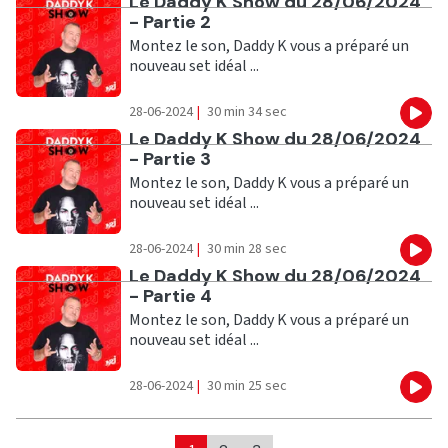
Ecouter
Le Daddy K Show du 28/06/2024
- Partie 2
Montez le son, Daddy K vous a préparé un
nouveau set idéal ...
28-06-2024
|
30 min 34 sec
Eco
Ecouter
Le Daddy K Show du 28/06/2024
- Partie 3
Montez le son, Daddy K vous a préparé un
nouveau set idéal ...
28-06-2024
|
30 min 28 sec
Eco
Ecouter
Le Daddy K Show du 28/06/2024
- Partie 4
Montez le son, Daddy K vous a préparé un
nouveau set idéal ...
28-06-2024
|
30 min 25 sec
Eco