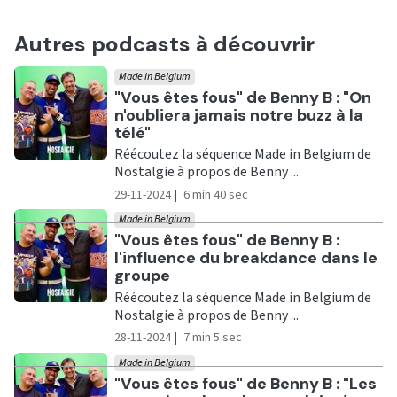
Autres podcasts à découvrir
Made in Belgium
Ecouter
"Vous êtes fous" de Benny B : "On
n'oubliera jamais notre buzz à la
télé"
Réécoutez la séquence Made in Belgium de
Nostalgie à propos de Benny ...
29-11-2024
|
6 min 40 sec
Made in Belgium
Ecouter
"Vous êtes fous" de Benny B :
l'influence du breakdance dans le
groupe
Réécoutez la séquence Made in Belgium de
Nostalgie à propos de Benny ...
28-11-2024
|
7 min 5 sec
Made in Belgium
Ecouter
"Vous êtes fous" de Benny B : "Les