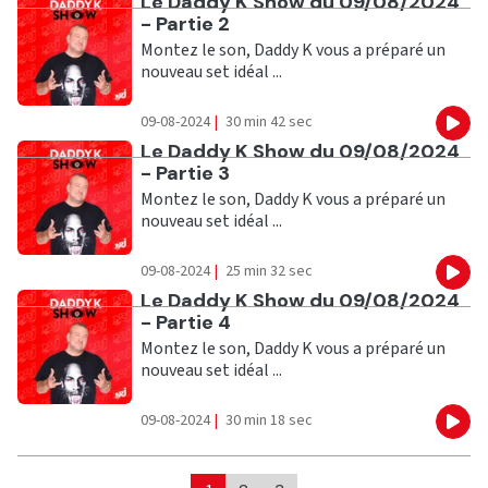
Ecouter
Le Daddy K Show du 09/08/2024
- Partie 2
Montez le son, Daddy K vous a préparé un
nouveau set idéal ...
09-08-2024
|
30 min 42 sec
Eco
Ecouter
Le Daddy K Show du 09/08/2024
- Partie 3
Montez le son, Daddy K vous a préparé un
nouveau set idéal ...
09-08-2024
|
25 min 32 sec
Eco
Ecouter
Le Daddy K Show du 09/08/2024
- Partie 4
Montez le son, Daddy K vous a préparé un
nouveau set idéal ...
09-08-2024
|
30 min 18 sec
Eco