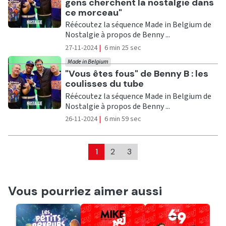
gens cherchent la nostalgie dans
ce morceau"
Réécoutez la séquence Made in Belgium de
Nostalgie à propos de Benny ...
27-11-2024
|
6 min 25 sec
Made in Belgium
Ecouter
"Vous êtes fous" de Benny B : les
coulisses du tube
Réécoutez la séquence Made in Belgium de
Nostalgie à propos de Benny ...
26-11-2024
|
6 min 59 sec
1
2
3
Vous pourriez aimer aussi