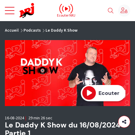
NRJ - Accueil
Ecouter NRJ
vous êtes ici
Accueil
Podcasts
Le Daddy K Show
Ecouter
16-08-2024
|
29 min 26 sec
Le Daddy K Show du 16/08/2024 -
Partie 1