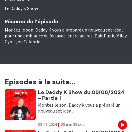
Le Daddy K Show
Résumé de l’épisode
Montez le son, Daddy K vous a préparé un nouveau set idéal
pour une ambiance de feu avec, entre autres, Daft Punk, Miley
Cyrus, ou Calabria
Episodes à la suite...
Ecouter
Le Daddy K Show du 09/08/2024
- Partie 1
Montez le son, Daddy K vous a préparé un
nouveau set idéal ...
09-08-2024
|
29 min 29 sec
Eco