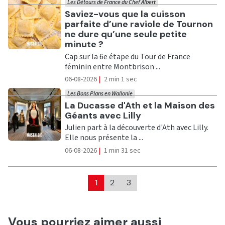
Les Détours de France du Chef Albert
Ecouter
Saviez-vous que la cuisson
parfaite d’une raviole de Tournon
ne dure qu’une seule petite
minute ?
Cap sur la 6e étape du Tour de France
féminin entre Montbrison ...
06-08-2026
|
2 min 1 sec
Les Bons Plans en Wallonie
Ecouter
La Ducasse d'Ath et la Maison des
Géants avec Lilly
Julien part à la découverte d'Ath avec Lilly.
Elle nous présente la ...
06-08-2026
|
1 min 31 sec
1
2
3
Vous pourriez aimer aussi