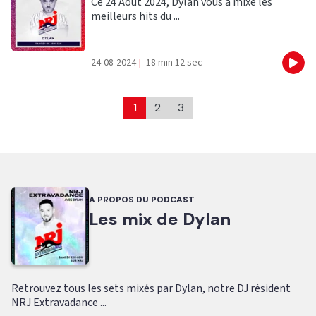
Ce 24 Août 2024, Dylan vous a mixé les
meilleurs hits du ...
24-08-2024
|
18 min 12 sec
Eco
1
2
3
A PROPOS DU PODCAST
Les mix de Dylan
Retrouvez tous les sets mixés par Dylan, notre DJ résident
NRJ Extravadance ...