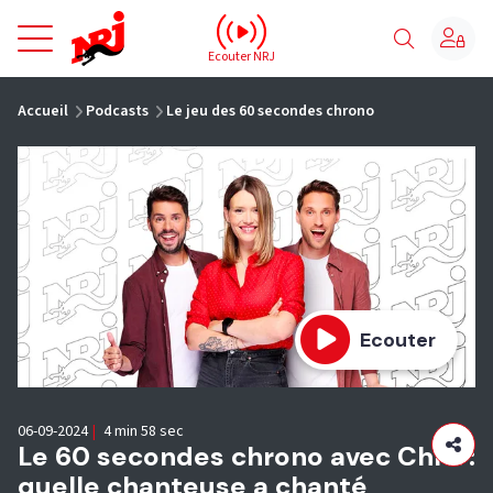
NRJ - Accueil
Ecouter NRJ
vous êtes ici
Accueil
Podcasts
Le jeu des 60 secondes chrono
Ecouter
06-09-2024
|
4 min 58 sec
Le 60 secondes chrono avec Chris :
quelle chanteuse a chanté