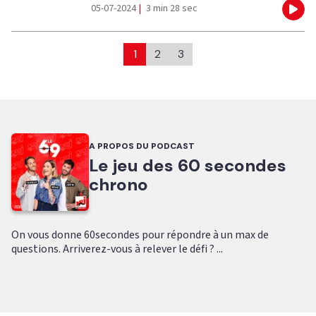
05-07-2024
|
3 min 28 sec
Eco
1
2
3
A PROPOS DU PODCAST
Le jeu des 60 secondes
chrono
On vous donne 60secondes pour répondre à un max de
questions. Arriverez-vous à relever le défi ? ...