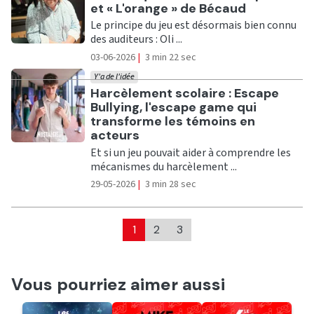
et « L'orange » de Bécaud
Le principe du jeu est désormais bien connu
des auditeurs : Oli ...
03-06-2026
|
3 min 22 sec
Y'a de l'idée
Ecouter
Harcèlement scolaire : Escape
Bullying, l'escape game qui
transforme les témoins en
acteurs
Et si un jeu pouvait aider à comprendre les
mécanismes du harcèlement ...
29-05-2026
|
3 min 28 sec
1
2
3
Vous pourriez aimer aussi