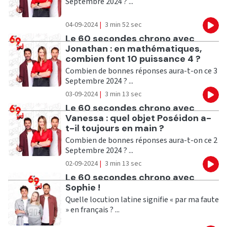
Septembre 2024 ? ...
04-09-2024
|
3 min 52 sec
Eco
Ecouter
Le 60 secondes chrono avec
Jonathan : en mathématiques,
combien font 10 puissance 4 ?
Combien de bonnes réponses aura-t-on ce 3
Septembre 2024 ? ...
03-09-2024
|
3 min 13 sec
Eco
Ecouter
Le 60 secondes chrono avec
Vanessa : quel objet Poséidon a-
t-il toujours en main ?
Combien de bonnes réponses aura-t-on ce 2
Septembre 2024 ? ...
02-09-2024
|
3 min 13 sec
Eco
Ecouter
Le 60 secondes chrono avec
Sophie !
Quelle locution latine signifie « par ma faute
» en français ? ...