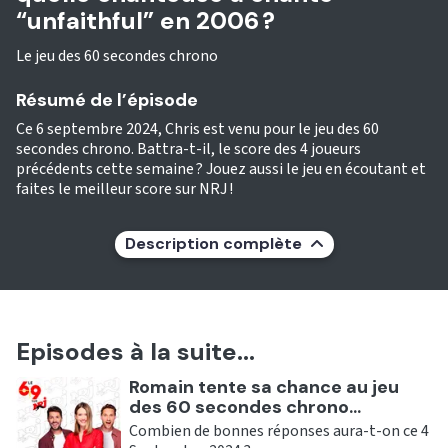
“unfaithful” en 2006 ?
Le jeu des 60 secondes chrono
Résumé de l’épisode
Ce 6 septembre 2024, Chris est venu pour le jeu des 60
secondes chrono. Battra-t-il, le score des 4 joueurs
précédents cette semaine ? Jouez aussi le jeu en écoutant et
faites le meilleur score sur NRJ !
Description complète
Episodes à la suite...
Ecouter
Romain tente sa chance au jeu
des 60 secondes chrono...
Combien de bonnes réponses aura-t-on ce 4