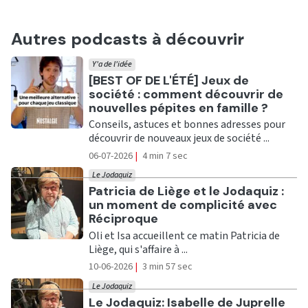
Autres podcasts à découvrir
Y'a de l'idée
Ecouter
[BEST OF DE L'ÉTÉ] Jeux de
société : comment découvrir de
nouvelles pépites en famille ?
Conseils, astuces et bonnes adresses pour
découvrir de nouveaux jeux de société ...
06-07-2026
|
4 min 7 sec
Le Jodaquiz
Ecouter
Patricia de Liège et le Jodaquiz :
un moment de complicité avec
Réciproque
Oli et Isa accueillent ce matin Patricia de
Liège, qui s'affaire à ...
10-06-2026
|
3 min 57 sec
Le Jodaquiz
Ecouter
Le Jodaquiz: Isabelle de Juprelle