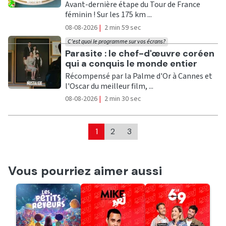
Avant-dernière étape du Tour de France
féminin ! Sur les 175 km ...
08-08-2026
|
2 min 59 sec
C'est quoi le programme sur vos écrans?
Ecouter
Parasite : le chef-d'œuvre coréen
qui a conquis le monde entier
Récompensé par la Palme d'Or à Cannes et
l'Oscar du meilleur film, ...
08-08-2026
|
2 min 30 sec
1
2
3
Vous pourriez aimer aussi