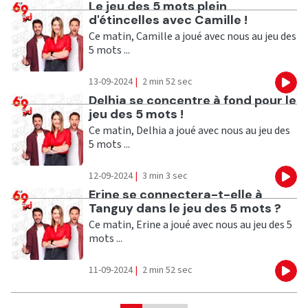
Ecouter
Le jeu des 5 mots plein
d'étincelles avec Camille !
Ce matin, Camille a joué avec nous au jeu des
5 mots ...
13-09-2024
|
2 min 52 sec
Eco
Ecouter
Delhia se concentre à fond pour le
jeu des 5 mots !
Ce matin, Delhia a joué avec nous au jeu des
5 mots ...
12-09-2024
|
3 min 3 sec
Eco
Ecouter
Erine se connectera-t-elle à
Tanguy dans le jeu des 5 mots ?
Ce matin, Erine a joué avec nous au jeu des 5
mots ...
11-09-2024
|
2 min 52 sec
Eco