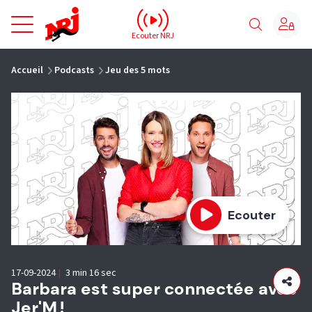
NRJ - Accueil
Ecouter NRJ
vous êtes ici
Accueil
Podcasts
Jeu des 5 mots
Ecouter
17-09-2024
|
3 min 16 sec
Barbara est super connectée avec
Jer'M !