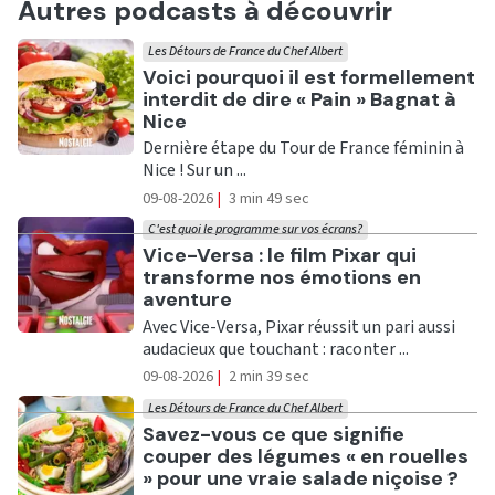
Autres podcasts à découvrir
Les Détours de France du Chef Albert
Ecouter
Voici pourquoi il est formellement
interdit de dire « Pain » Bagnat à
Nice
Dernière étape du Tour de France féminin à
Nice ! Sur un ...
09-08-2026
|
3 min 49 sec
C'est quoi le programme sur vos écrans?
Ecouter
Vice-Versa : le film Pixar qui
transforme nos émotions en
aventure
Avec Vice-Versa, Pixar réussit un pari aussi
audacieux que touchant : raconter ...
09-08-2026
|
2 min 39 sec
Les Détours de France du Chef Albert
Ecouter
Savez-vous ce que signifie
couper des légumes « en rouelles
» pour une vraie salade niçoise ?