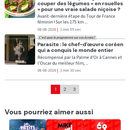
couper des légumes « en rouelles
» pour une vraie salade niçoise ?
Avant-dernière étape du Tour de France
féminin ! Sur les 175 km ...
08-08-2026
|
2 min 59 sec
C'est quoi le programme sur vos écrans?
Ecouter
Parasite : le chef-d'œuvre coréen
qui a conquis le monde entier
Récompensé par la Palme d'Or à Cannes et
l'Oscar du meilleur film, ...
08-08-2026
|
2 min 30 sec
1
2
3
Vous pourriez aimer aussi