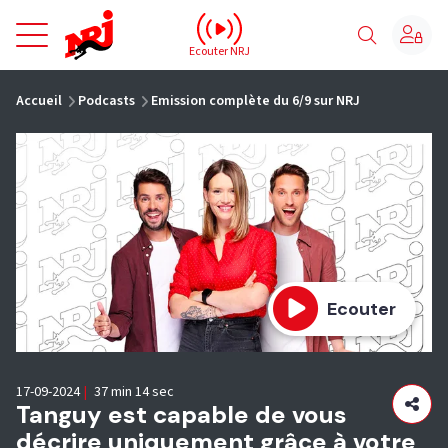
NRJ - Accueil
Ecouter NRJ
vous êtes ici
Accueil
Podcasts
Emission complète du 6/9 sur NRJ
Ecouter
17-09-2024
|
37 min 14 sec
Tanguy est capable de vous
décrire uniquement grâce à votre