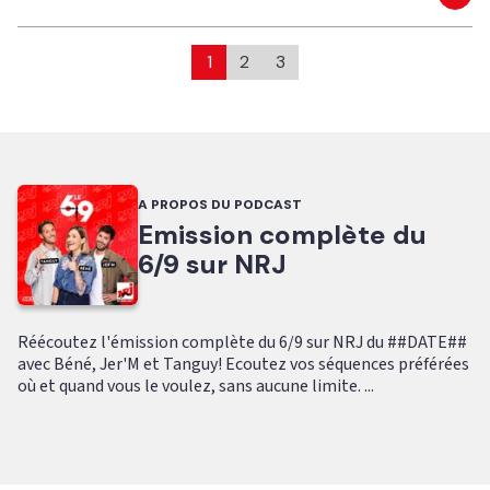
Eco
1
2
3
A PROPOS DU PODCAST
Emission complète du
6/9 sur NRJ
Réécoutez l'émission complète du 6/9 sur NRJ du ##DATE##
avec Béné, Jer'M et Tanguy! Ecoutez vos séquences préférées
où et quand vous le voulez, sans aucune limite. ...