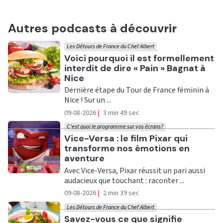
Autres podcasts à découvrir
Les Détours de France du Chef Albert
Ecouter
Voici pourquoi il est formellement
interdit de dire « Pain » Bagnat à
Nice
Dernière étape du Tour de France féminin à
Nice ! Sur un ...
09-08-2026
|
3 min 49 sec
C'est quoi le programme sur vos écrans?
Ecouter
Vice-Versa : le film Pixar qui
transforme nos émotions en
aventure
Avec Vice-Versa, Pixar réussit un pari aussi
audacieux que touchant : raconter ...
09-08-2026
|
2 min 39 sec
Les Détours de France du Chef Albert
Ecouter
Savez-vous ce que signifie