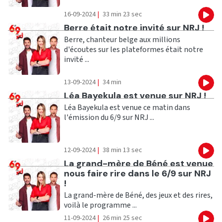
16-09-2024
|
33 min 23 sec
Eco
Ecouter
Berre était notre invité sur NRJ !
Berre, chanteur belge aux millions
d'écoutes sur les plateformes était notre
invité ...
13-09-2024
|
34 min
Eco
Ecouter
Léa Bayekula est venue sur NRJ !
Léa Bayekula est venue ce matin dans
l'émission du 6/9 sur NRJ ...
12-09-2024
|
38 min 13 sec
Eco
Ecouter
La grand-mère de Béné est venue
nous faire rire dans le 6/9 sur NRJ
!
La grand-mère de Béné, des jeux et des rires,
voilà le programme ...
11-09-2024
|
26 min 25 sec